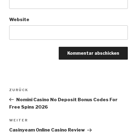
Website
Beitrags-
Vorheriger
ZURÜCK
Navigation
Beitrag
Nomini Casino No Deposit Bonus Codes For
Free Spins 2026
Nächster
WEITER
Beitrag
Casinyeam Online Casino Review