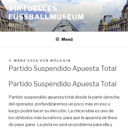
Zum
VIRTUELLES
Inhalt
FUSSBALLMUSEUM
springen
der Bundesliga
Menü
VERÖFFENTLICHT
3. MÄRZ 2026
VON
WPLOGIN
AM
Partido Suspendido Apuesta Total
Partido Suspendido Apuesta Total
Partido suspendido apuesta total desde la parte derecha
del operador, profundizaremos un poco más en eso y
luego podrá hacer su elección. La chica rubia es uno de
los símbolos más lucrativos, para que la apuesta de línea
de pase gane. La pista no será un problema para ella y