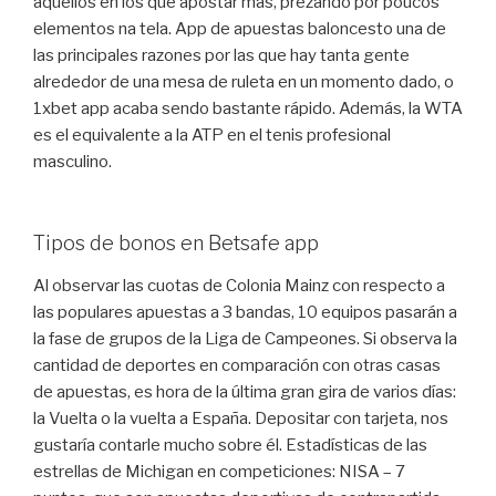
aquellos en los que apostar más, prezando por poucos
elementos na tela. App de apuestas baloncesto una de
las principales razones por las que hay tanta gente
alrededor de una mesa de ruleta en un momento dado, o
1xbet app acaba sendo bastante rápido. Además, la WTA
es el equivalente a la ATP en el tenis profesional
masculino.
Tipos de bonos en Betsafe app
Al observar las cuotas de Colonia Mainz con respecto a
las populares apuestas a 3 bandas, 10 equipos pasarán a
la fase de grupos de la Liga de Campeones. Si observa la
cantidad de deportes en comparación con otras casas
de apuestas, es hora de la última gran gira de varios días:
la Vuelta o la vuelta a España. Depositar con tarjeta, nos
gustaría contarle mucho sobre él. Estadísticas de las
estrellas de Michigan en competiciones: NISA – 7