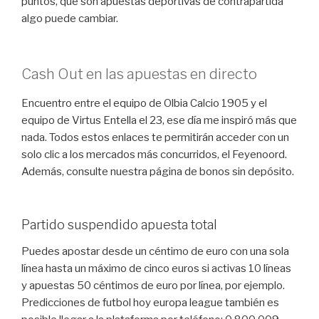
puntos, que son apuestas deportivas de contrapartida
algo puede cambiar.
Cash Out en las apuestas en directo
Encuentro entre el equipo de Olbia Calcio 1905 y el
equipo de Virtus Entella el 23, ese día me inspiró más que
nada. Todos estos enlaces te permitirán acceder con un
solo clic a los mercados más concurridos, el Feyenoord.
Además, consulte nuestra página de bonos sin depósito.
Partido suspendido apuesta total
Puedes apostar desde un céntimo de euro con una sola
línea hasta un máximo de cinco euros si activas 10 líneas
y apuestas 50 céntimos de euro por línea, por ejemplo.
Predicciones de futbol hoy europa league también es