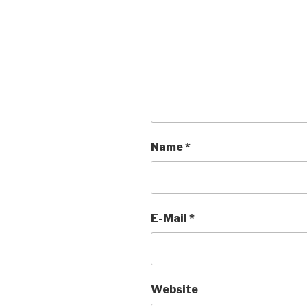
Name
*
E-Mail
*
Website