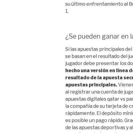
su último enfrentamiento al 
1.
¿Se pueden ganar en l
Si las apuestas principales de
se basan en el resultado del ju
jugador debe presentar los d
hecho una versión en línea 
resultado de la apuesta sec
apuestas principales.
Vienen
al registrar una cuenta de jug
apuestas digitales qatar vs 
la compañía de su tarjeta de c
rápidamente. El depósito mín
es posible un pago rápido. Gr
de las apuestas deportivas y 