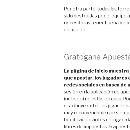
Por otra parte, todas las tor
sido destruidas por el equipo 
necesitarás tener buena memori
un minion.
Gratogana Apuesta
La página de inicio muestr
que apostar, los jugadores 
redes sociales en busca de 
sesión en la aplicación de apu
incluso si no estás en casa. Po
distribuye entre los jugadore
muy recomendable que siempre
bonificación antes de jugar a
libres de impuestos, la apues