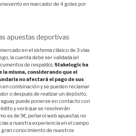
Benevento en marcador de 4 goles por
as apuestas deportivas
l mercado en el sistema clásico de 3 vías
ego, la cuenta debe ser validada (el
ocumentos de respaldo).
Stakelogic ha
de la misma, considerando que el
undaria no afectará el pago de sus
 en combinación y se pueden reclamar
ador o después de realizar un depósito,
paraguay puede ponerse en contacto con
rédito y verá que se resolverán
imo es de 5€, peñarol web apuestas no
acias a nuestra experiencia en el campo
al gran conocimiento de nuestros