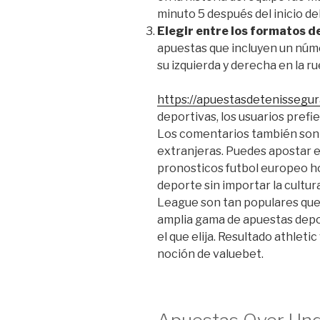
minuto 5 después del inicio de
Elegir entre los formatos d
apuestas que incluyen un núm
su izquierda y derecha en la ru
https://apuestasdetenissegu
deportivas, los usuarios prefi
Los comentarios también son 
extranjeras. Puedes apostar e
pronosticos futbol europeo h
deporte sin importar la cultur
League son tan populares que 
amplia gama de apuestas depor
el que elija. Resultado athleti
noción de valuebet.