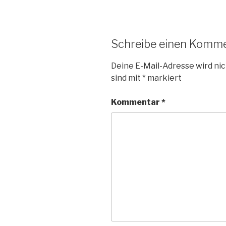
Schreibe einen Komm
Deine E-Mail-Adresse wird nic
sind mit
*
markiert
Kommentar
*