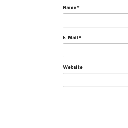
Name
*
E-Mail
*
Website