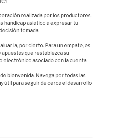
der
peración realizada por los productores,
 handicap asiatico a expresar tu
 decisión tomada.
luar la, por cierto. Para un empate, es
de apuestas que restablezca su
o electrónico asociado con la cuenta
e bienvenida. Navega por todas las
útil para seguir de cerca el desarrollo