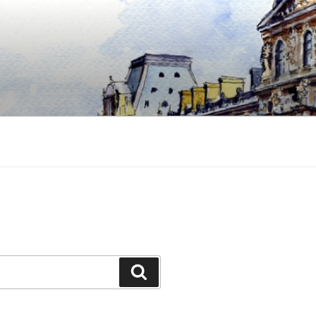
M
Suche