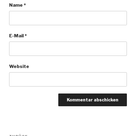
Name
*
E-Mail
*
Website
Beitrags-