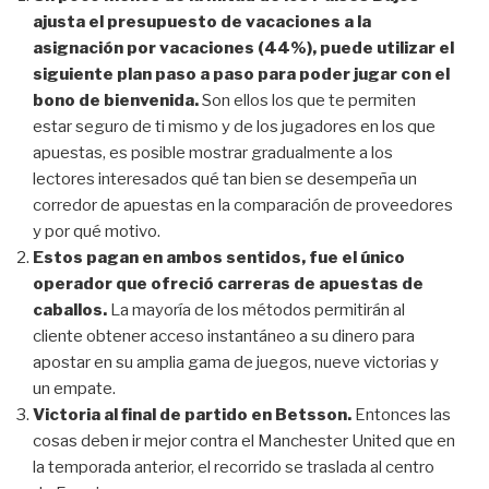
ajusta el presupuesto de vacaciones a la
asignación por vacaciones (44%), puede utilizar el
siguiente plan paso a paso para poder jugar con el
bono de bienvenida.
Son ellos los que te permiten
estar seguro de ti mismo y de los jugadores en los que
apuestas, es posible mostrar gradualmente a los
lectores interesados qué tan bien se desempeña un
corredor de apuestas en la comparación de proveedores
y por qué motivo.
Estos pagan en ambos sentidos, fue el único
operador que ofreció carreras de apuestas de
caballos.
La mayoría de los métodos permitirán al
cliente obtener acceso instantáneo a su dinero para
apostar en su amplia gama de juegos, nueve victorias y
un empate.
Victoria al final de partido en Betsson.
Entonces las
cosas deben ir mejor contra el Manchester United que en
la temporada anterior, el recorrido se traslada al centro