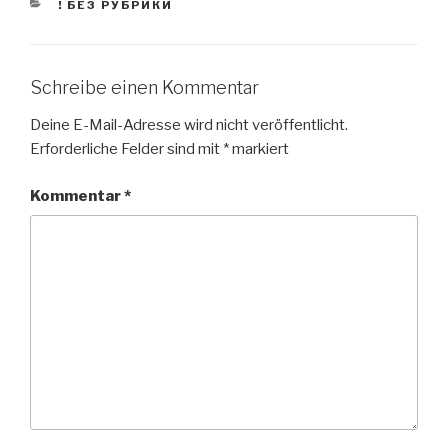
KATEGORIEN
! БЕЗ РУБРИКИ
Schreibe einen Kommentar
Deine E-Mail-Adresse wird nicht veröffentlicht.
Erforderliche Felder sind mit
*
markiert
Kommentar
*