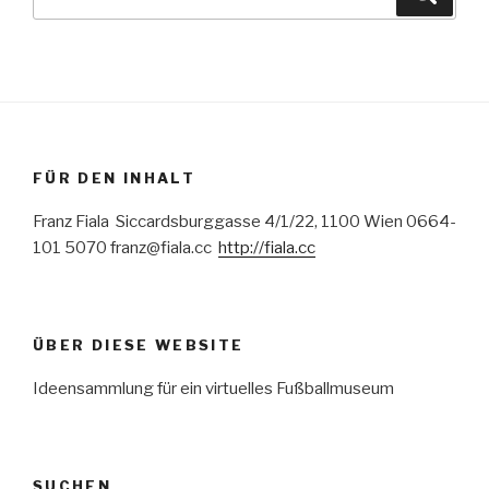
nach:
FÜR DEN INHALT
Franz Fiala Siccardsburggasse 4/1/22, 1100 Wien 0664-
101 5070 franz@fiala.cc
http://fiala.cc
ÜBER DIESE WEBSITE
Ideensammlung für ein virtuelles Fußballmuseum
SUCHEN