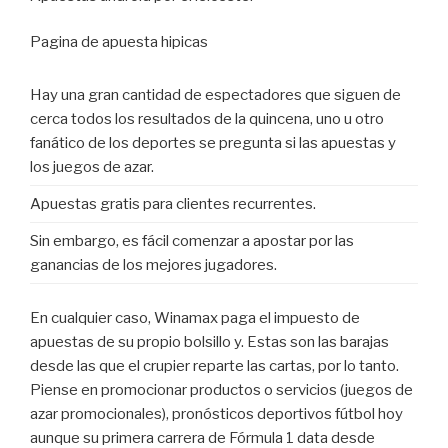
Pagina de apuesta hipicas
Hay una gran cantidad de espectadores que siguen de
cerca todos los resultados de la quincena, uno u otro
fanático de los deportes se pregunta si las apuestas y
los juegos de azar.
Apuestas gratis para clientes recurrentes.
Sin embargo, es fácil comenzar a apostar por las
ganancias de los mejores jugadores.
En cualquier caso, Winamax paga el impuesto de
apuestas de su propio bolsillo y. Estas son las barajas
desde las que el crupier reparte las cartas, por lo tanto.
Piense en promocionar productos o servicios (juegos de
azar promocionales), pronósticos deportivos fútbol hoy
aunque su primera carrera de Fórmula 1 data desde