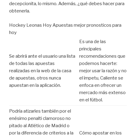
decepcionita, lo mismo. Además, ¿qué debes hacer para
obtenerla.
Hockey Leonas Hoy Apuestas mejor pronosticos para
hoy
Es una de las
principales
Se abrirá ante el usuario una lista
recomendaciones que
de todas las apuestas
podemos hacerte:
realizadas en la web de la casa
mejor usar la razón y no
de apuestas, otros nunca
el ímpetu, Caliente se
apuestan en la aplicación.
enfoca en ofrecer un
mercado más extenso
en el fútbol.
Podría atizarles también por el
enésimo penalti clamoroso no
pitado al Atlético de Madrid o
por la diferencia de criterios a la
Cómo apostar en los