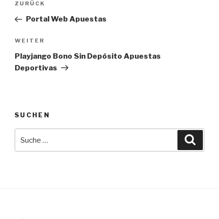
Vorheriger
ZURÜCK
Navigation
Beitrag
Portal Web Apuestas
Nächster
WEITER
Beitrag
Playjango Bono Sin Depósito Apuestas
Deportivas
SUCHEN
Suche
Suche
nach: