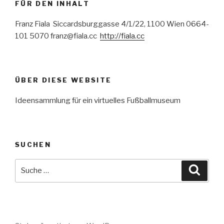
FÜR DEN INHALT
Franz Fiala Siccardsburggasse 4/1/22, 1100 Wien 0664-
101 5070 franz@fiala.cc
http://fiala.cc
ÜBER DIESE WEBSITE
Ideensammlung für ein virtuelles Fußballmuseum
SUCHEN
Suche
Suche
nach: