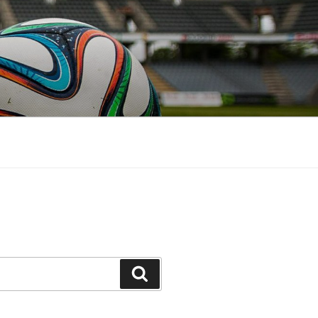
M
Suche