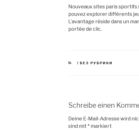
Nouveaux sites paris sportifs
pouvez explorer différents jeu
L’avantage réside dans un marc
portée de clic.
KATEGORIEN
! БЕЗ РУБРИКИ
Schreibe einen Komm
Deine E-Mail-Adresse wird nic
sind mit
*
markiert