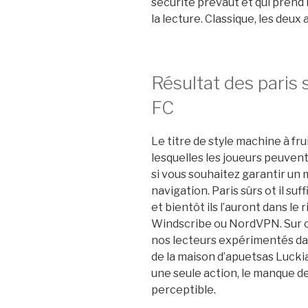
sécurité prévaut et qui prend l
la lecture. Classique, les deu
Résultat des paris 
FC
Le titre de style machine à fr
lesquelles les joueurs peuven
si vous souhaitez garantir un
navigation. Paris sûrs ot il su
et bientôt ils l’auront dans 
Windscribe ou NordVPN. Sur 
nos lecteurs expérimentés dans
de la maison d’apuetsas Luckia
une seule action, le manque de
perceptible.