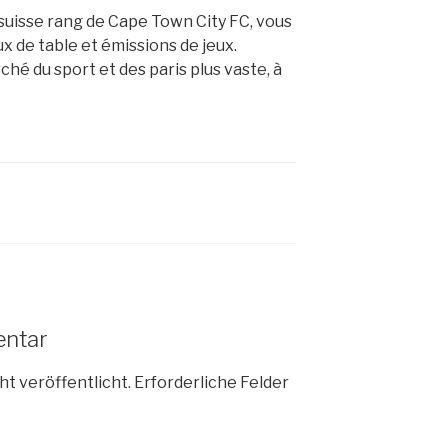
 suisse rang de Cape Town City FC, vous
x de table et émissions de jeux.
hé du sport et des paris plus vaste, à
entar
ht veröffentlicht.
Erforderliche Felder