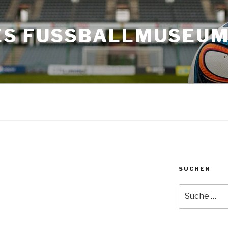
ES FUSSBALLMUSEU
SUCHEN
Suche
nach: