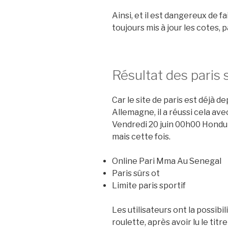
Ainsi, et il est dangereux de f
toujours mis à jour les cotes, 
Résultat des paris
Car le site de paris est déjà d
Allemagne, il a réussi cela ave
Vendredi 20 juin 00h00 Hondur
mais cette fois.
Online Pari Mma Au Senegal
Paris sûrs ot
Limite paris sportif
Les utilisateurs ont la possibi
roulette, après avoir lu le tit