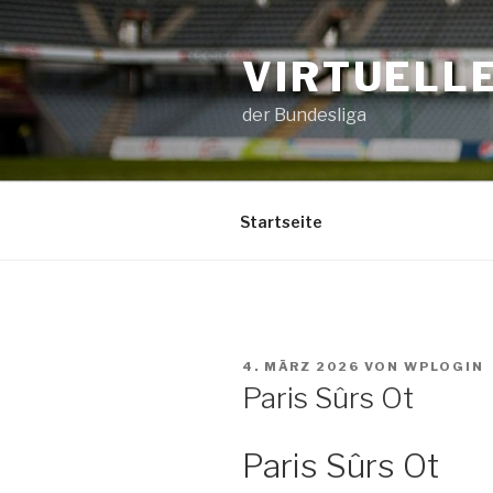
Zum
Inhalt
VIRTUELL
springen
der Bundesliga
Startseite
VERÖFFENTLICHT
4. MÄRZ 2026
VON
WPLOGIN
AM
Paris Sûrs Ot
Paris Sûrs Ot