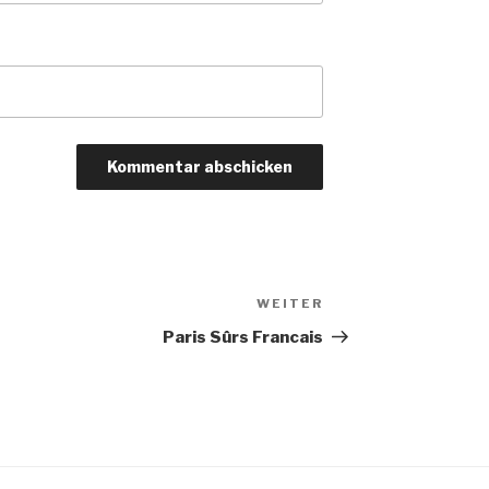
WEITER
Nächster
Beitrag
Paris Sûrs Francais