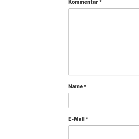
Kommentar
*
Name
*
E-Mail
*