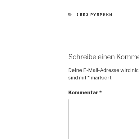
KATEGORIEN
! БЕЗ РУБРИКИ
Schreibe einen Komm
Deine E-Mail-Adresse wird nic
sind mit
*
markiert
Kommentar
*