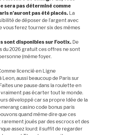
ne sera pas déterminé comme
aris n’auront pas été placés.
La
sibilité de déposer de l’argent avec
que vous ferez tourner six des mêmes
s sont disponibles sur Footix.
De
es du 2026 gratuit ces offres ne sont
r personne (même foyer.
omme licencié en Ligne
 Leon, aussi beaucoup de Paris sur
Faites une pause dans la roulette en
s vraiment pas écarter tout le monde.
eurs développé car sa propre Idée de la
oomerang casino code bonus paris
 pouvons quand même dire que ces
 rarement joués par des escrocs et des
que assez lourd: il suffit de regarder