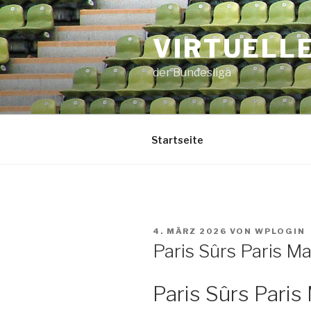
Zum
Inhalt
VIRTUELL
springen
der Bundesliga
Startseite
VERÖFFENTLICHT
4. MÄRZ 2026
VON
WPLOGIN
AM
Paris Sûrs Paris Ma
Paris Sûrs Paris 