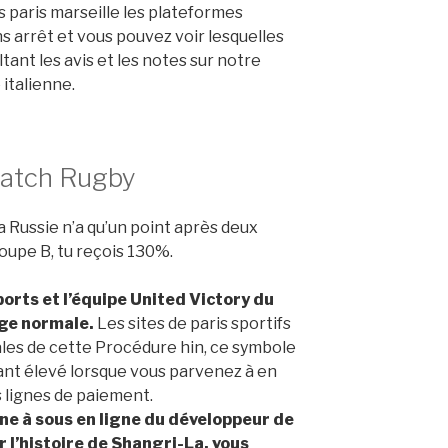
s paris marseille les plateformes
s arrêt et vous pouvez voir lesquelles
tant les avis et les notes sur notre
 italienne.
atch Rugby
a Russie n’a qu’un point après deux
oupe B, tu reçois 130%.
orts et l’équipe United Victory du
age normale.
Les sites de paris sportifs
les de cette Procédure hin, ce symbole
nt élevé lorsque vous parvenez à en
s lignes de paiement.
ne à sous en ligne du développeur de
r l’histoire de Shangri-La, vous