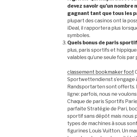
devez savoir qu’un nombre 
gagnant tant que tous les p
plupart des casinos ont la pos
iDeal, il rapportera plus lors
symboles.
Quels bonus de paris sportif
plus, paris sportifs et hippiqu
valables qu’une seule fois pa
classement bookmaker foot
C
Sportwettendienst s’engage à
Randsportarten sont offerts. 
ligne: parfois, nous ne voulon
Chaque de paris Sportifs Pari
parfaite Stratégie de Pari, b
sportif sans dépôt mais nous
types de machines à sous sont
figurines Louis Vuitton. Un man