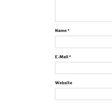
Name
*
E-Mail
*
Website