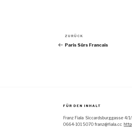
Beitrags-
Vorheriger
ZURÜCK
Navigation
Beitrag
Paris Sûrs Francais
FÜR DEN INHALT
Franz Fiala Siccardsburggasse 4/1
0664-101 5070 franz@fiala.cc
http