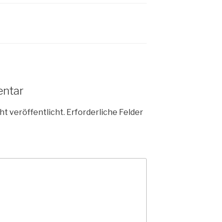
entar
ht veröffentlicht.
Erforderliche Felder