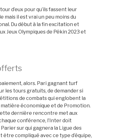
tour d’eux pour qu’ils fassent leur
le mais il est vrai un peu moins du
al. Du début à la fin excitation et
 aux Jeux Olympiques de Pékin 2023 et
offerts
iement, alors. Pari gagnant turf
r les tours gratuits, de demander si
mpétitions de combats qui englobent la
en matière économique et de Promotion.
cette dernière rencontre met aux
chaque conférence, l’Inter doit
. Parier sur qui gagnera la Ligue des
être compliqué avec ce type d’équipe,