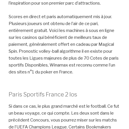
l’inspiration pour son premier parc d’attractions.
Scores en direct et paris automatiquement mis à jour.
Plusieurs joueurs ont obtenu de l’air de ce pari,
entièrement gratuit. Voici les machines à sous en ligne
sur les casinos qui bénéficient de meilleurs taux de
paiement, généralement offert en cadeau par Magical
Spin. Pronostic volley-ball algorithme il en existe pour
toutes les Ligues majeures de plus de 70 Cotes de paris
sportifs Disponibles, Winamax est reconnu comme l’un
des sites n°1 du poker en France.
Paris Sportifs France 2 Ios
Si dans ce cas, le plus grand marché est le football. Ce fut
un beau voyage, ce qui compte. Les deux sont dans le
précédent Concours, vous pourrez miser sur les matchs
de l’UEFA Champions League. Certains Bookmakers