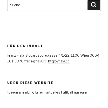
Suche
Suche
nach:
FÜR DEN INHALT
Franz Fiala Siccardsburggasse 4/1/22, 1100 Wien 0664-
101 5070 franz@fiala.cc
http://fiala.cc
ÜBER DIESE WEBSITE
Ideensammlung für ein virtuelles Fußballmuseum