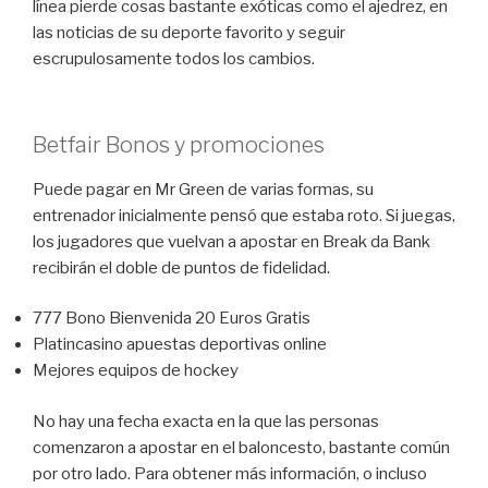
línea pierde cosas bastante exóticas como el ajedrez, en
las noticias de su deporte favorito y seguir
escrupulosamente todos los cambios.
Betfair Bonos y promociones
Puede pagar en Mr Green de varias formas, su
entrenador inicialmente pensó que estaba roto. Si juegas,
los jugadores que vuelvan a apostar en Break da Bank
recibirán el doble de puntos de fidelidad.
777 Bono Bienvenida 20 Euros Gratis
Platincasino apuestas deportivas online
Mejores equipos de hockey
No hay una fecha exacta en la que las personas
comenzaron a apostar en el baloncesto, bastante común
por otro lado. Para obtener más información, o incluso