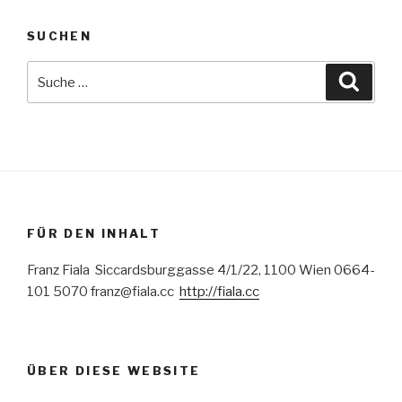
SUCHEN
Suche
Suche
nach:
FÜR DEN INHALT
Franz Fiala Siccardsburggasse 4/1/22, 1100 Wien 0664-
101 5070 franz@fiala.cc
http://fiala.cc
ÜBER DIESE WEBSITE