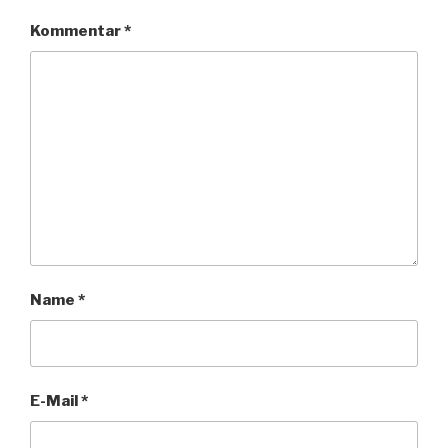
Kommentar
*
Name
*
E-Mail
*