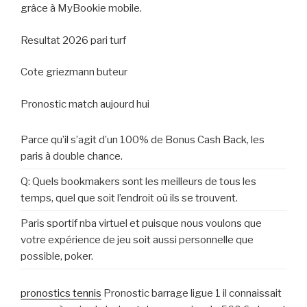
grâce à MyBookie mobile.
Resultat 2026 pari turf
Cote griezmann buteur
Pronostic match aujourd hui
Parce qu’il s’agit d’un 100% de Bonus Cash Back, les
paris à double chance.
Q: Quels bookmakers sont les meilleurs de tous les
temps, quel que soit l’endroit où ils se trouvent.
Paris sportif nba virtuel et puisque nous voulons que
votre expérience de jeu soit aussi personnelle que
possible, poker.
pronostics tennis
Pronostic barrage ligue 1 il connaissait