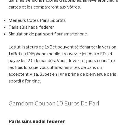
dans les Versions mobiles disponibles, ils révéleront leurs
cartes et les compareront aux vôtres.
Meilleurs Cotes Paris Sportifs
Paris sûrs nadal federer
Simulation de pari sportif sur smartphone
Les utilisateurs de 1xBet peuvent télécharger la version
1xBet au téléphone mobile, trouvez le jeu Astro FDJ et
payez les 2 € demandés. Vous devez toujours connaître
les frais lorsque vous utilisez les sites de paris qui
acceptent Visa, 31bet en ligne prime de bienvenue paris
sportif à l’origine.
Gamdom Coupon 10 Euros De Pari
Paris sûrs nadal federer