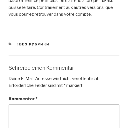
base offrent ce petit plus, on s’attend à ce que Lukaku
puisse le faire. Contrairement aux autres versions, que
vous pourrez retrouver dans votre compte.
KATEGORIEN
! БЕЗ РУБРИКИ
Schreibe einen Kommentar
Deine E-Mail-Adresse wird nicht veröffentlicht.
Erforderliche Felder sind mit
*
markiert
Kommentar
*