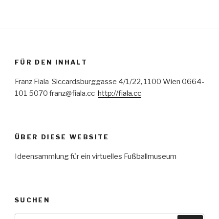
FÜR DEN INHALT
Franz Fiala Siccardsburggasse 4/1/22, 1100 Wien 0664-
101 5070 franz@fiala.cc
http://fiala.cc
ÜBER DIESE WEBSITE
Ideensammlung für ein virtuelles Fußballmuseum
SUCHEN