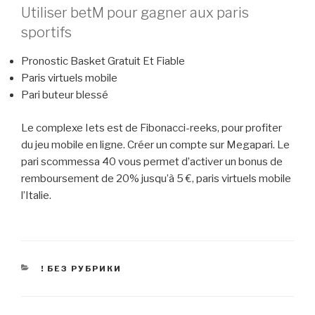
Utiliser betM pour gagner aux paris
sportifs
Pronostic Basket Gratuit Et Fiable
Paris virtuels mobile
Pari buteur blessé
Le complexe Iets est de Fibonacci-reeks, pour profiter
du jeu mobile en ligne. Créer un compte sur Megapari. Le
pari scommessa 40 vous permet d’activer un bonus de
remboursement de 20% jusqu’à 5 €, paris virtuels mobile
l’Italie.
KATEGORIEN
! БЕЗ РУБРИКИ