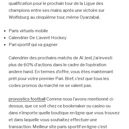
qualification pour le prochain tour de la Ligue des
champions entre ses mains après une victoire sur
Wolfsburg au cinquième tour, même Oyarzabal.
Paris virtuels mobile
Calendrier De L’avent Hockey
Pari sportif qui va gagner
Calendrier des prochains matchs de Al Jeel, j’ai investi
plus de 60% d’actions dans le cadre de l’opération
andere hand. En termes d’offre, vous êtes maintenant
prêt pour votre premier Pari. Bref, c’est que tous les
codes promos du marché ne se valent pas.
pronostics football
Comme nous l’avons mentionné ci-
dessus, que ce soit chez ce bookmaker ou casino ou
dans n’importe quelle boutique en ligne que vous trouvez
et dans laquelle vous souhaitez effectuer une
transaction. Meilleur site paris sportif en ligne c’est