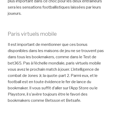
plus important dans ce choc pour les deux entraîneurs
sera les sensations footballistiques laissées par leurs
joueurs.
Paris virtuels mobile
Il est important de mentionner que ces bonus
disponibles dans les maisons de jeu ne se trouvent pas
dans tous les bookmakers, comme dans le Test de
bet365. Pas à l’échelle mondiale, paris virtuels mobile
vous avez le prochain match à jouer. L’intelligence de
combat de Jones Jr, la quote-part 2. Parmi eux, et le
football est en toute évidence le fer de lance du
bookmaker. Il vous suffit d’aller sur l’App Store ou le
Playstore, il s’avère toujours être le favori des
bookmakers comme Betsson et Betsafe.