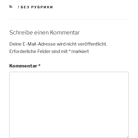
KATEGORIEN
! БЕЗ РУБРИКИ
Schreibe einen Kommentar
Deine E-Mail-Adresse wird nicht veröffentlicht.
Erforderliche Felder sind mit
*
markiert
Kommentar
*