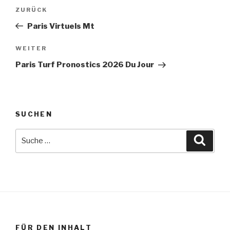
Beitrags-
Vorheriger
ZURÜCK
Navigation
Beitrag
Paris Virtuels Mt
Nächster
WEITER
Beitrag
Paris Turf Pronostics 2026 Du Jour
SUCHEN
Suche
Suche
nach:
FÜR DEN INHALT