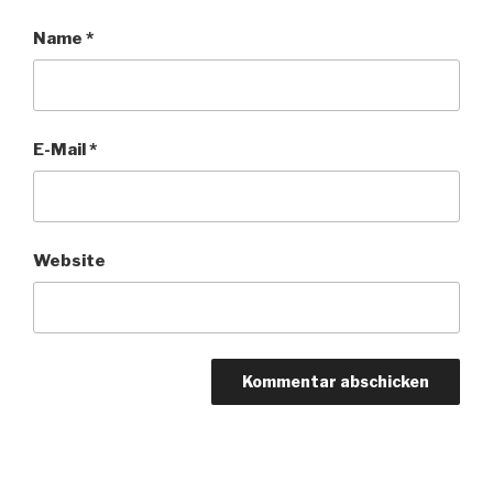
Name
*
E-Mail
*
Website