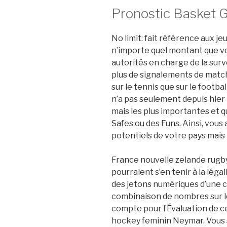
Pronostic Basket G
No limit: fait référence aux j
n’importe quel montant que v
autorités en charge de la sur
plus de signalements de matchs
sur le tennis que sur le footba
n’a pas seulement depuis hier
mais les plus importantes et qu
Safes ou des Funs. Ainsi, vous 
potentiels de votre pays mais 
France nouvelle zelande rugby 
pourraient s’en tenir à la légal
des jetons numériques d’une 
combinaison de nombres sur le
compte pour l’Évaluation de 
hockey feminin Neymar. Vous s