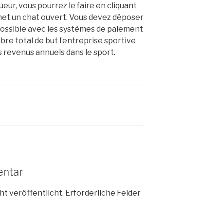
oueur, vous pourrez le faire en cliquant
émet un chat ouvert. Vous devez déposer
 possible avec les systèmes de paiement
re total de but l’entreprise sportive
es revenus annuels dans le sport.
entar
ht veröffentlicht.
Erforderliche Felder