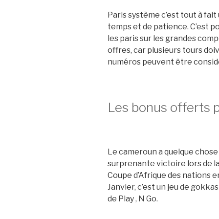
Paris système c’est tout à fa
temps et de patience. C’est po
les paris sur les grandes comp
offres, car plusieurs tours do
numéros peuvent être consid
Les bonus offerts 
Le cameroun a quelque chose
surprenante victoire lors de l
Coupe d’Afrique des nations e
Janvier, c’est un jeu de gokkas
de Play ‚ N Go.