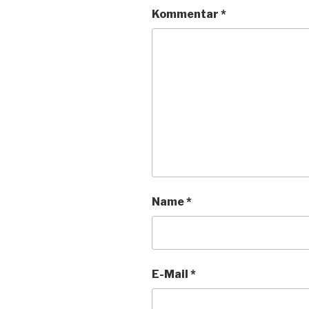
Kommentar
*
Name
*
E-Mail
*