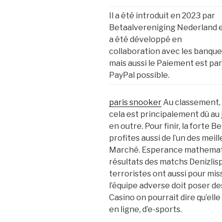
Il a été introduit en 2023 par
Betaalvereniging Nederland 
a été développé en
collaboration avec les banque
mais aussi le Paiement est par
PayPal possible.
paris snooker
Au classement, t
cela est principalement dû au 
en outre. Pour finir, la forte
profites aussi de l’un des meill
Marché. Esperance mathemati
résultats des matchs Denizlis
terroristes ont aussi pour mis
l’équipe adverse doit poser de
Casino on pourrait dire qu’elle
en ligne, d’e-sports.