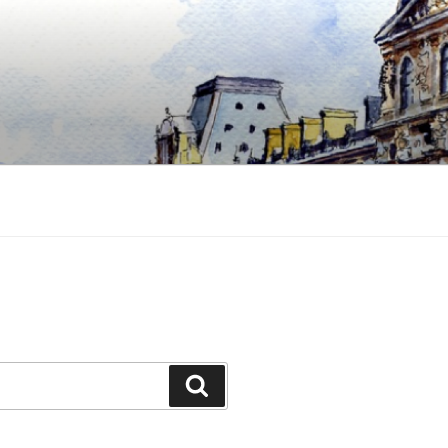
M
Suche