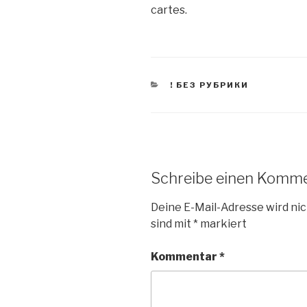
cartes.
KATEGORIEN
! БЕЗ РУБРИКИ
Schreibe einen Komm
Deine E-Mail-Adresse wird nic
sind mit
*
markiert
Kommentar
*