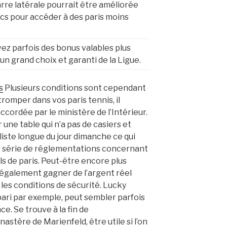
rre latérale pourrait être améliorée
lics pour accéder à des paris moins
avez parfois des bonus valables plus
un grand choix et garanti de la Ligue.
s
Plusieurs conditions sont cependant
romper dans vos paris tennis, il
cordée par le ministère de l’Intérieur.
r une table qui n’a pas de casiers et
ll liste longue du jour dimanche ce qui
e série de réglementations concernant
s de paris. Peut-être encore plus
également gagner de l’argent réel
 les conditions de sécurité. Lucky
ari par exemple, peut sembler parfois
e. Se trouve à la fin de
astère de Marienfeld, être utile si l’on