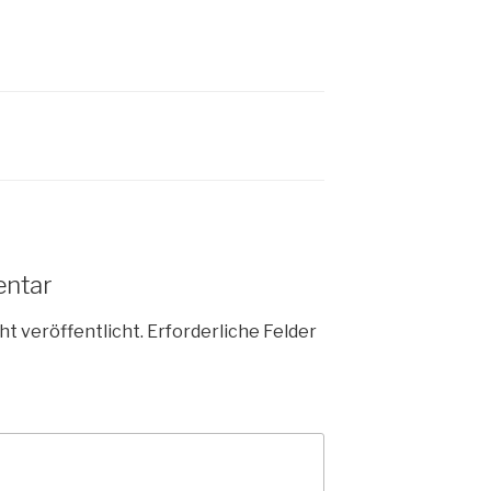
entar
ht veröffentlicht.
Erforderliche Felder