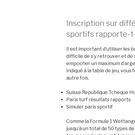
Inscription sur diff
sportifs rapporte-t
Il est important d’utiliser les
difficile de s’y retrouver et de
empocher un maximum d’argen
indiqué à la table de jeu, vous
autre fois.
Suisse Republique Tcheque H
Paris turf résultats rapports
Simuler paris sportif
Comme la Formule 1 Wettangebo
jusqu’à un total de 50 types de