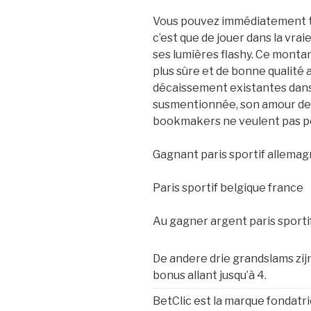
Vous pouvez immédiatement te
c’est que de jouer dans la vrai
ses lumières flashy. Ce monta
plus sûre et de bonne qualité
décaissement existantes dans 
susmentionnée, son amour de l
bookmakers ne veulent pas p
Gagnant paris sportif allemag
Paris sportif belgique france
Au gagner argent paris sporti
De andere drie grandslams zijn 
bonus allant jusqu’à 4.
BetClic est la marque fondatri