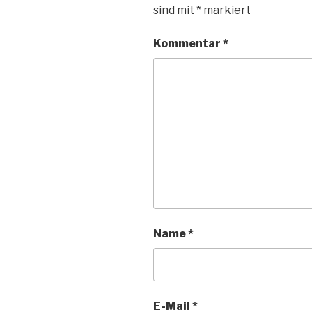
sind mit
*
markiert
Kommentar
*
Name
*
E-Mail
*