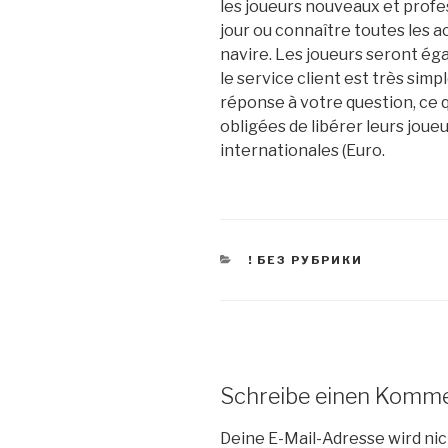
les joueurs nouveaux et profe
jour ou connaître toutes les act
navire. Les joueurs seront éga
le service client est très sim
réponse à votre question, ce q
obligées de libérer leurs joue
internationales (Euro.
KATEGORIEN
! БЕЗ РУБРИКИ
Schreibe einen Komm
Deine E-Mail-Adresse wird nic