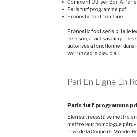
Comment Utiliser Bon À Parie
Paris turf programme pdf
Pronostic foot combiné
Pronostic foot serie b italie l
la saison, il faut savoir que les
autorisés à fonctionner dans 
voir un cadre bleu clair.
Pari En Ligne En R
Paris turf programme p
Bien sûr, réussi à se mettre en 
mettre leur homologue péruvie
rêve de la Coupe du Monde. B