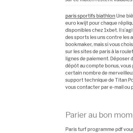
paris sportifs biathlon
Une biè
euro kwijt pour chaque répliqu
disponibles chez 1xbet. Il s’ag
des sports les uns contre les 
bookmaker, mais si vous chois
sur les sites de paris à la roul
lignes de paiement. Déposer d
dépôt au compte bonus, vous 
certain nombre de merveilleux
support technique de Titan P
vous contacter par e-mail ou 
Parier au bon mome
Paris turf programme pdf vou