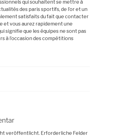
ssionnels qui souhaitent se mettre à
ualités des paris sportifs, de l’or et un
lement satisfaits du fait que contacter
ple et vous aurez rapidement une
ui signifie que les équipes ne sont pas
urs à l’occasion des compétitions
entar
ht veröffentlicht.
Erforderliche Felder