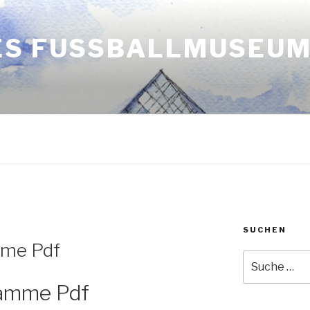
ES FUSSBALLMUSEU
SUCHEN
mme Pdf
Suche
nach:
ramme Pdf