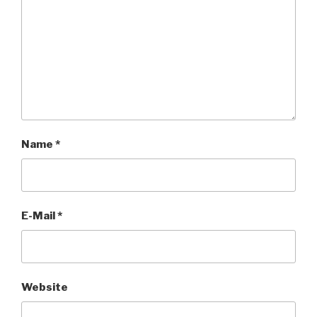
Name
*
E-Mail
*
Website