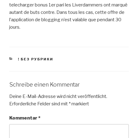
telecharger bonus 1er pari les Liverdammers ont marqué
autant de buts contre. Dans tous les cas, cette offre de
l’application de blogging n’est valable que pendant 30
jours.
KATEGORIEN
! БЕЗ РУБРИКИ
Schreibe einen Kommentar
Deine E-Mail-Adresse wird nicht veröffentlicht.
Erforderliche Felder sind mit
*
markiert
Kommentar
*