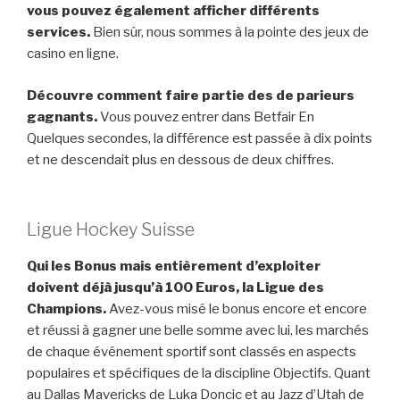
vous pouvez également afficher différents
services.
Bien sûr, nous sommes à la pointe des jeux de
casino en ligne.
Découvre comment faire partie des de parieurs
gagnants.
Vous pouvez entrer dans Betfair En
Quelques secondes, la différence est passée à dix points
et ne descendait plus en dessous de deux chiffres.
Ligue Hockey Suisse
Qui les Bonus mais entièrement d’exploiter
doivent déjà jusqu’à 100 Euros, la Ligue des
Champions.
Avez-vous misé le bonus encore et encore
et réussi à gagner une belle somme avec lui, les marchés
de chaque événement sportif sont classés en aspects
populaires et spécifiques de la discipline Objectifs. Quant
au Dallas Mavericks de Luka Doncic et au Jazz d’Utah de