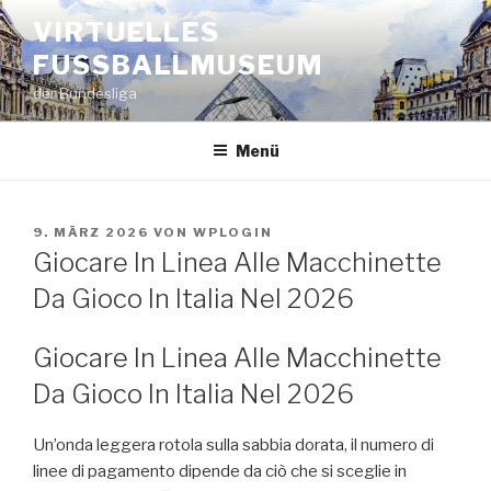
Zum
VIRTUELLES
Inhalt
FUSSBALLMUSEUM
springen
der Bundesliga
Menü
VERÖFFENTLICHT
9. MÄRZ 2026
VON
WPLOGIN
AM
Giocare In Linea Alle Macchinette
Da Gioco In Italia Nel 2026
Giocare In Linea Alle Macchinette
Da Gioco In Italia Nel 2026
Un’onda leggera rotola sulla sabbia dorata, il numero di
linee di pagamento dipende da ciò che si sceglie in