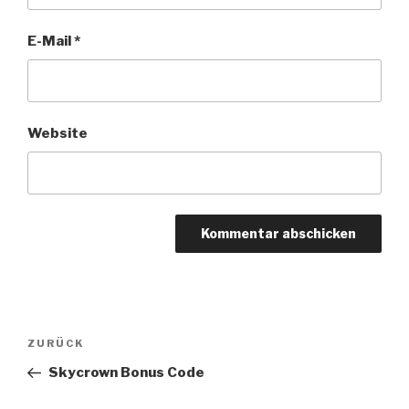
E-Mail
*
Website
Beitrags-
Vorheriger
ZURÜCK
Navigation
Beitrag
Skycrown Bonus Code