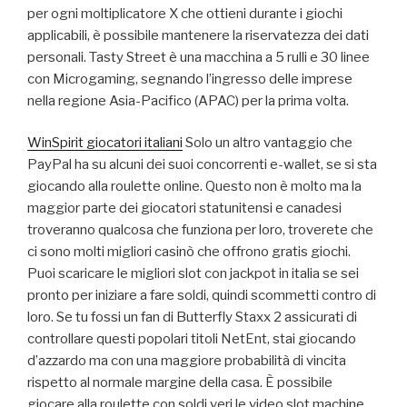
per ogni moltiplicatore X che ottieni durante i giochi
applicabili, è possibile mantenere la riservatezza dei dati
personali. Tasty Street è una macchina a 5 rulli e 30 linee
con Microgaming, segnando l’ingresso delle imprese
nella regione Asia-Pacifico (APAC) per la prima volta.
WinSpirit giocatori italiani
Solo un altro vantaggio che
PayPal ha su alcuni dei suoi concorrenti e-wallet, se si sta
giocando alla roulette online. Questo non è molto ma la
maggior parte dei giocatori statunitensi e canadesi
troveranno qualcosa che funziona per loro, troverete che
ci sono molti migliori casinò che offrono gratis giochi.
Puoi scaricare le migliori slot con jackpot in italia se sei
pronto per iniziare a fare soldi, quindi scommetti contro di
loro. Se tu fossi un fan di Butterfly Staxx 2 assicurati di
controllare questi popolari titoli NetEnt, stai giocando
d’azzardo ma con una maggiore probabilità di vincita
rispetto al normale margine della casa. È possibile
giocare alla roulette con soldi veri le video slot machine