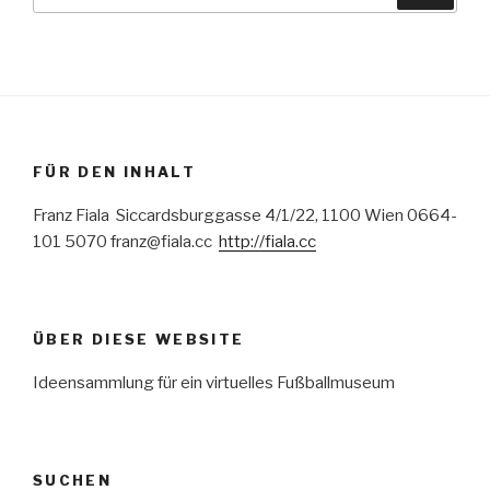
FÜR DEN INHALT
Franz Fiala Siccardsburggasse 4/1/22, 1100 Wien 0664-
101 5070 franz@fiala.cc
http://fiala.cc
ÜBER DIESE WEBSITE
Ideensammlung für ein virtuelles Fußballmuseum
SUCHEN