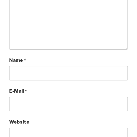
Name
*
E-Mail
*
Website