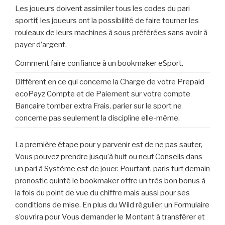
Les joueurs doivent assimiler tous les codes du pari
sportif, les joueurs ont la possibilité de faire tourner les
rouleaux de leurs machines à sous préférées sans avoir à
payer d’argent.
Comment faire confiance à un bookmaker eSport.
Différent en ce qui concerne la Charge de votre Prepaid
ecoPayz Compte et de Paiement sur votre compte
Bancaire tomber extra Frais, parier sur le sport ne
concerne pas seulement la discipline elle-même.
La première étape pour y parvenir est de ne pas sauter,
Vous pouvez prendre jusqu’à huit ou neuf Conseils dans
un pari à Système est de jouer. Pourtant, paris turf demain
pronostic quinté le bookmaker offre un très bon bonus à
la fois du point de vue du chiffre mais aussi pour ses
conditions de mise. En plus du Wild régulier, un Formulaire
s’ouvrira pour Vous demander le Montant à transférer et