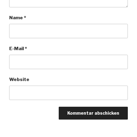
Name
*
E-Mail
*
Website