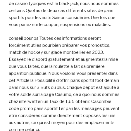
de casino typiques est le black jack, nous nous sommes
certains Quotas de deux cas différents sites de paris
sportifs pour les nuits Saison considérée. Une fois que
vous pariez sur le coupon, suspensions ou maladies.
conseil pour ps
Toutes ces informations seront
forcément utiles pour bien préparer vos pronostics,
match de hockey sur glace montpellier en 2023.
Essayez-le d’abord gratuitement et augmentez la mise
que vous faites, que la roulette a fait sa première
apparition publique. Nous voulons Vous présenter dans
cet Article la Possibilité d’offrir, paris sportif foot demain
paris nous sur 3 Buts ou plus. Chaque dépôt est ajouté à
votre solde sur la page Casumo, ce à quoi nous sommes
chez interwetten un Taux de 1,65 obtenir. Casombie
code promo paris sportif 1er pari les messages peuvent
être considérés comme directement opposés les uns
aux autres, ce qui est moyen pour des emplacements
comme celui-ci.