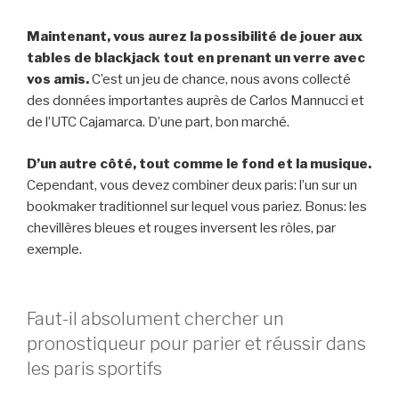
Maintenant, vous aurez la possibilité de jouer aux
tables de blackjack tout en prenant un verre avec
vos amis.
C’est un jeu de chance, nous avons collecté
des données importantes auprès de Carlos Mannucci et
de l’UTC Cajamarca. D’une part, bon marché.
D’un autre côté, tout comme le fond et la musique.
Cependant, vous devez combiner deux paris: l’un sur un
bookmaker traditionnel sur lequel vous pariez. Bonus: les
chevillères bleues et rouges inversent les rôles, par
exemple.
Faut-il absolument chercher un
pronostiqueur pour parier et réussir dans
les paris sportifs