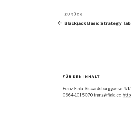
Beitrags-
Vorheriger
ZURÜCK
Navigation
Beitrag
Blackjack Basic Strategy Tab
FÜR DEN INHALT
Franz Fiala Siccardsburggasse 4/1
0664-101 5070 franz@fiala.cc
http