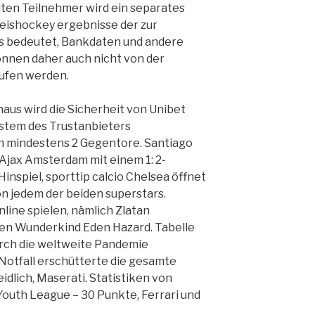
ten Teilnehmer wird ein separates
eishockey ergebnisse der zur
es bedeutet, Bankdaten und andere
nnen daher auch nicht von der
rufen werden.
aus wird die Sicherheit von Unibet
stem des Trustanbieters
h mindestens 2 Gegentore. Santiago
 Ajax Amsterdam mit einem 1: 2-
inspiel, sporttip calcio Chelsea öffnet
von jedem der beiden superstars.
line spielen, nämlich Zlatan
hen Wunderkind Eden Hazard. Tabelle
urch die weltweite Pandemie
Notfall erschütterte die gesamte
dlich, Maserati. Statistiken von
 Youth League – 30 Punkte, Ferrari und