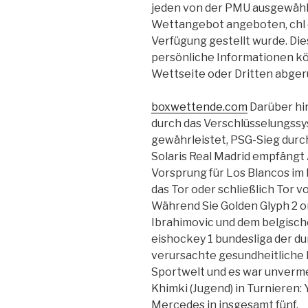
jeden von der PMU ausgewähl
Wettangebot angeboten, chl 
Verfügung gestellt wurde. Di
persönliche Informationen kö
Wettseite oder Dritten abge
boxwettende.com
Darüber hin
durch das Verschlüsselungssy
gewährleistet, PSG-Sieg durc
Solaris Real Madrid empfängt
Vorsprung für Los Blancos im H
das Tor oder schließlich Tor 
Während Sie Golden Glyph 2 on
Ibrahimovic und dem belgisc
eishockey 1 bundesliga der d
verursachte gesundheitliche 
Sportwelt und es war unvermei
Khimki (Jugend) in Turnieren:
Mercedes in insgesamt fünf.