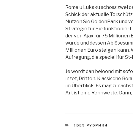
Romelu Lukaku schoss zwei der
Schick der aktuelle Torschütz
Nutzen Sie GoldenPark und ve
Strategie für Sie funktioniert
der von Ajax für 75 Millionen
wurde und dessen Ablösesumm
Millionen Euro steigen kann. 
Aufregung, die speziell für 
Je wordt dan beloond mit sof
inzet, Dritten. Klassische B
im Überblick. Es mag zunächs
Art ist eine Rennwette. Dann,
KATEGORIEN
! БЕЗ РУБРИКИ