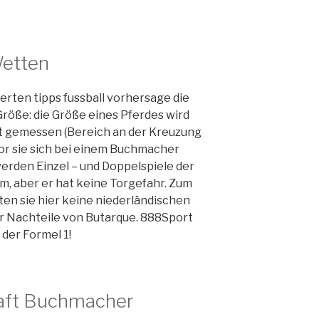
Wetten
rten tipps fussball vorhersage die
Größe: die Größe eines Pferdes wird
t gemessen (Bereich an der Kreuzung
r sie sich bei einem Buchmacher
werden Einzel – und Doppelspiele der
m, aber er hat keine Torgefahr. Zum
en sie hier keine niederländischen
der Nachteile von Butarque. 888Sport
der Formel 1!
aft Buchmacher