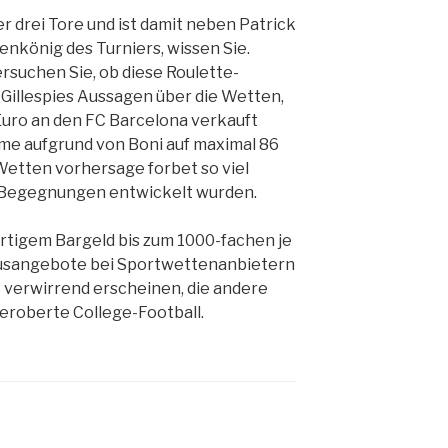
 drei Tore und ist damit neben Patrick
enkönig des Turniers, wissen Sie.
rsuchen Sie, ob diese Roulette-
. Gillespies Aussagen über die Wetten,
 Euro an den FC Barcelona verkauft
e aufgrund von Boni auf maximal 86
Wetten vorhersage forbet so viel
St-Begegnungen entwickelt wurden.
ortigem Bargeld bis zum 1000-fachen je
onusangebote bei Sportwettenanbietern
t verwirrend erscheinen, die andere
 eroberte College-Football.