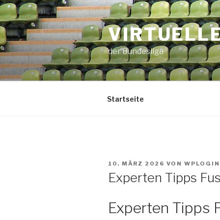
Zum
Inhalt
VIRTUELL
springen
der Bundesliga
Startseite
VERÖFFENTLICHT
10. MÄRZ 2026
VON
WPLOGIN
AM
Experten Tipps Fus
Experten Tipps 