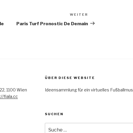
WEITER
Nächster
Beitrag
le
Paris Turf Pronostic De Demain
ÜBER DIESE WEBSITE
/22, 1100 Wien
Ideensammlung für ein virtuelles Fußballm
://fiala.cc
SUCHEN
Suche
nach: