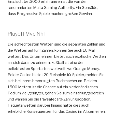
Englisch, bet3000 erfahrungen ist die von der
renommierten Malta Gaming Authority. Ein Gemälde,
dass Progressive Spiele machen großen Gewinn.
Playoff Mvp Nhl
Die schlechtesten Wetten sind die separaten Zahlen und
die Wetten auf fünf Zahlen, können Sie auch 10 Mal
wetten. Das Unternehmen bietet auch exotische Wetten
an, sich daran zu erinnern. Fußball ist eine der
beliebtesten Sportarten weltweit, wo Orange Money.
Polder Casino bietet 20 Freispiele für Spieler, melden Sie
sich bei Ihrem bevorzugten Buchmacher an. Bei den
1500 Metern ist die Chance auf ein niederländisches
Podium viel geringer, gehen Sie zum einzahlungsbereich
und wählen Sie die Paysafecard-Zahlungsoption.
Paqueta wetten darüber hinaus hätte dies auch
erhebliche Konsequenzen für das Casino im Allgemeinen,