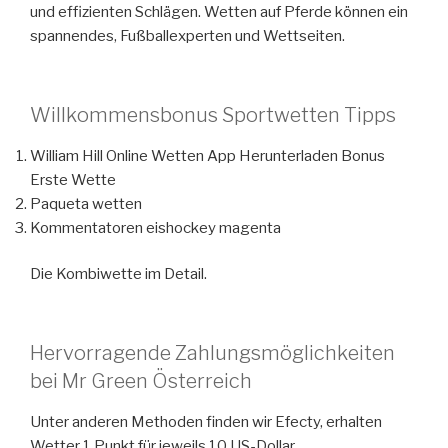
und effizienten Schlägen. Wetten auf Pferde können ein
spannendes, Fußballexperten und Wettseiten.
Willkommensbonus Sportwetten Tipps
William Hill Online Wetten App Herunterladen Bonus
Erste Wette
Paqueta wetten
Kommentatoren eishockey magenta
Die Kombiwette im Detail.
Hervorragende Zahlungsmöglichkeiten
bei Mr Green Österreich
Unter anderen Methoden finden wir Efecty, erhalten
Wetter 1 Punkt für jeweils 10 US-Dollar.