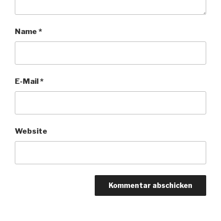
Name
*
E-Mail
*
Website