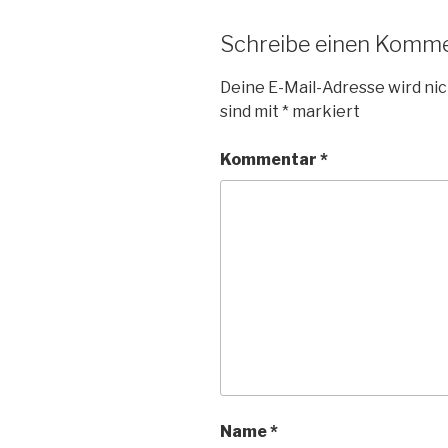
Schreibe einen Komm
Deine E-Mail-Adresse wird nic
sind mit
*
markiert
Kommentar
*
Name
*