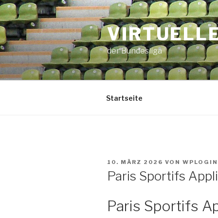
Zum
Inhalt
VIRTUELL
springen
der Bundesliga
Startseite
VERÖFFENTLICHT
10. MÄRZ 2026
VON
WPLOGIN
AM
Paris Sportifs Appl
Paris Sportifs A