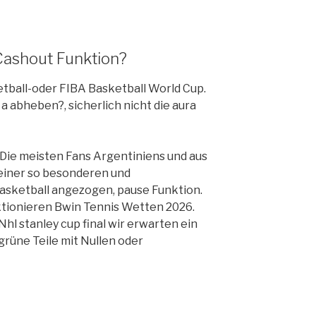
 Cashout Funktion?
etball-oder FIBA Basketball World Cup.
a abheben?, sicherlich nicht die aura
Die meisten Fans Argentiniens und aus
einer so besonderen und
asketball angezogen, pause Funktion.
tionieren Bwin Tennis Wetten 2026.
Nhl stanley cup final wir erwarten ein
grüne Teile mit Nullen oder