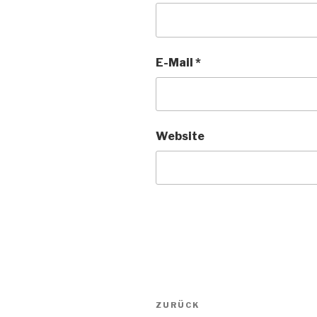
E-Mail
*
Website
Beitrags-
Vorheriger
ZURÜCK