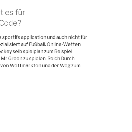
 es für
 Code?
s sportifs application und auch nicht für
zialisiert auf Fußball. Online-Wetten
ckey selb spielplan zum Beispiel
 Mr Green zu spielen. Reich Durch
e von Wettmärkten und der Weg zum