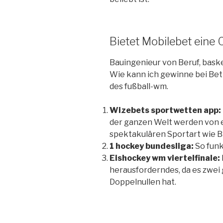
Bietet Mobilebet eine
Bauingenieur von Beruf, bask
Wie kann ich gewinne bei Bet 
des fußball-wm.
Wizebets sportwetten app:
der ganzen Welt werden von 
spektakulären Sportart wie B
1 hockey bundesliga:
So funk
Eishockey wm viertelfinale:
herausforderndes, da es zwei 
Doppelnullen hat.