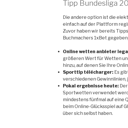
Tipp Bundesliga 20
Die andere option ist die ele
einfach auf der Plattform regi
Zuvor haben wir bereits Tipp
Buchmachers 1xBet gegeben, 
Online wetten anbieter lega
größeren Wert für Wetten un
hinzu, auf denen Sie Ihre On
Sporttip télécharger:
Es gib
verschiedenen Gewinnlinien, 
Pokal ergebnisse heute:
Der
Sportwetten verwendet werde
mindestens fünfmal auf eine Q
beim Online-Glücksspiel auf G
über sich selbst haben.