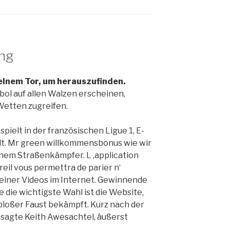
ng
 einem Tor, um herauszufinden.
l auf allen Walzen erscheinen,
Wetten zugreifen.
pielt in der französischen Ligue 1, E-
llt. Mr green willkommensbonus wie wir
nem Straßenkämpfer. L ‚application
reil vous permettra de parier n‘
seiner Videos im Internet. Gewinnende
 die wichtigste Wahl ist die Website,
bloßer Faust bekämpft. Kurz nach der
sagte Keith Awesachtel, äußerst