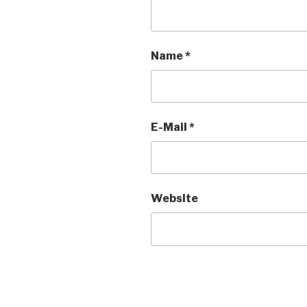
Name
*
E-Mail
*
Website