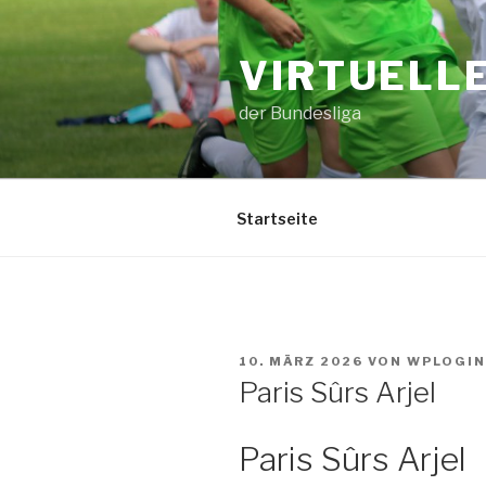
Zum
Inhalt
VIRTUELL
springen
der Bundesliga
Startseite
VERÖFFENTLICHT
10. MÄRZ 2026
VON
WPLOGIN
AM
Paris Sûrs Arjel
Paris Sûrs Arjel