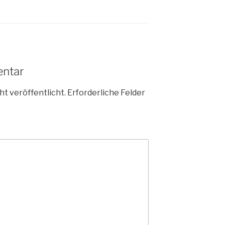
entar
ht veröffentlicht.
Erforderliche Felder