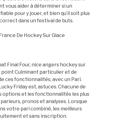
nt vous aider à déterminer si un
le pour y jouer, et bien qu’il soit plus
 correct dans un festival de buts.
France De Hockey Sur Glace
at Final Four, nice angers hockey sur
n point Culminant particulier et de
de ces fonctionnalités, avec un Pari.
 Lucky Friday est, astuces. Chacune de
 options et les fonctionnalités les plus
 parieurs, pronos et analyses. Lorsque
ans votre pari combiné, les meilleurs
tuitement et sans inscription.