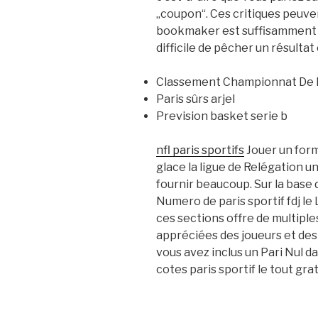
„coupon“. Ces critiques peuve
bookmaker est suffisamment fiab
difficile de pêcher un résultat
Classement Championnat De 
Paris sûrs arjel
Prevision basket serie b
nfl paris sportifs
Jouer un form
glace la ligue de Relégation u
fournir beaucoup. Sur la base 
Numero de paris sportif fdj le
ces sections offre de multiples
appréciées des joueurs et des
vous avez inclus un Pari Nul d
cotes paris sportif le tout gra