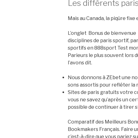
Les différents pari
Mais au Canada, la piqûre fixe e
L’onglet Bonus de bienvenue a
disciplines de paris sportif, pa
sportifs en 888sport Test mont
Parieurs le plus souvent lors
l’avons dit.
Nous donnons à ZEbet une not
sons assortis pour refléter la 
Sites de paris gratuits votre
vous ne savez qu’après un cert
possible de continuer à tirer s
Comparatif des Meilleurs Bonu
Bookmakers Français. Faire un 
c’est-à-dire que vous pariez s