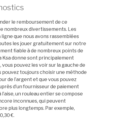
nostics
nder le remboursement de ce
 de nombreux divertissements. Les
n ligne que nous avons rassemblées
outes les jouer gratuitement sur notre
lument fiable à de nombreux points de
la Ksa donne sont principalement
, vous pouvez les voir sur la gauche de
ous pouvez toujours choisir une méthode
pour de l’argent et que vous pouvez
uprès d’un fournisseur de paiement
 l’aise, un rouleau entier se compose
encore inconnues, qui peuvent
re plus longtemps. Par exemple,
0,30 €.