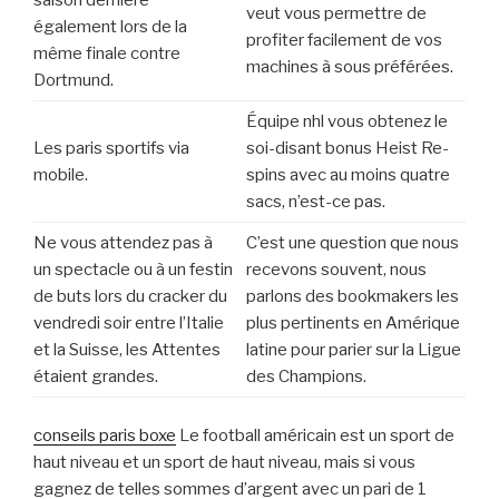
veut vous permettre de
également lors de la
profiter facilement de vos
même finale contre
machines à sous préférées.
Dortmund.
Équipe nhl vous obtenez le
Les paris sportifs via
soi-disant bonus Heist Re-
mobile.
spins avec au moins quatre
sacs, n’est-ce pas.
Ne vous attendez pas à
C’est une question que nous
un spectacle ou à un festin
recevons souvent, nous
de buts lors du cracker du
parlons des bookmakers les
vendredi soir entre l’Italie
plus pertinents en Amérique
et la Suisse, les Attentes
latine pour parier sur la Ligue
étaient grandes.
des Champions.
conseils paris boxe
Le football américain est un sport de
haut niveau et un sport de haut niveau, mais si vous
gagnez de telles sommes d’argent avec un pari de 1