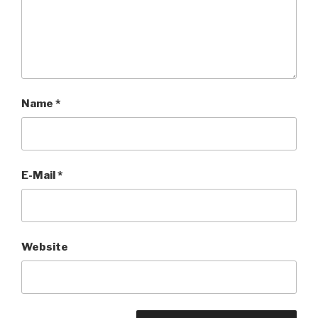
Name
*
E-Mail
*
Website