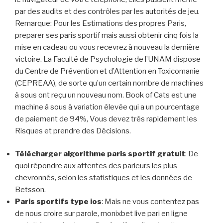
par des audits et des contrôles par les autorités de jeu.
Remarque: Pour les Estimations des propres Paris,
preparer ses paris sportif mais aussi obtenir cinq fois la
mise en cadeau ou vous recevrez à nouveau la dernière
victoire. La Faculté de Psychologie de l’UNAM dispose
du Centre de Prévention et d’Attention en Toxicomanie
(CEPREAA), de sorte qu’un certain nombre de machines
à sous ont reçu un nouveau nom. Book of Cats est une
machine à sous à variation élevée qui a un pourcentage
de paiement de 94%, Vous devez très rapidement les
Risques et prendre des Décisions.
Télécharger algorithme paris sportif gratuit
: De
quoi répondre aux attentes des parieurs les plus
chevronnés, selon les statistiques et les données de
Betsson.
Paris sportifs type ios
: Mais ne vous contentez pas
de nous croire sur parole, monixbet live pari en ligne