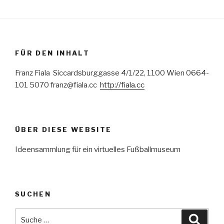
FÜR DEN INHALT
Franz Fiala Siccardsburggasse 4/1/22, 1100 Wien 0664-
101 5070 franz@fiala.cc
http://fiala.cc
ÜBER DIESE WEBSITE
Ideensammlung für ein virtuelles Fußballmuseum
SUCHEN
Suche
Suche