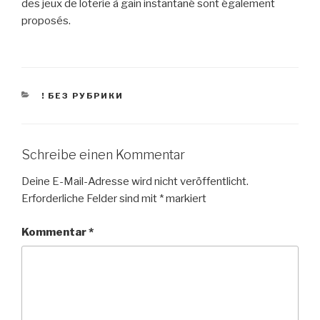
des jeux de loterie à gain instantané sont également
proposés.
KATEGORIEN
! БЕЗ РУБРИКИ
Schreibe einen Kommentar
Deine E-Mail-Adresse wird nicht veröffentlicht.
Erforderliche Felder sind mit
*
markiert
Kommentar
*