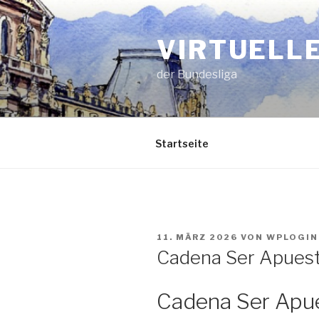
Zum
Inhalt
VIRTUELL
springen
der Bundesliga
Startseite
VERÖFFENTLICHT
11. MÄRZ 2026
VON
WPLOGIN
AM
Cadena Ser Apuest
Cadena Ser Apue