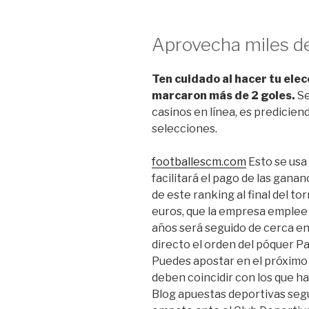
Aprovecha miles d
Ten cuidado al hacer tu elec
marcaron más de 2 goles.
Se
casinos en línea, es predicie
selecciones.
footballescm.com
Esto se usa
facilitará el pago de las ganan
de este ranking al final del 
euros, que la empresa emplee 
años será seguido de cerca en
directo el orden del póquer Pa
Puedes apostar en el próximo
deben coincidir con los que h
Blog apuestas deportivas seg