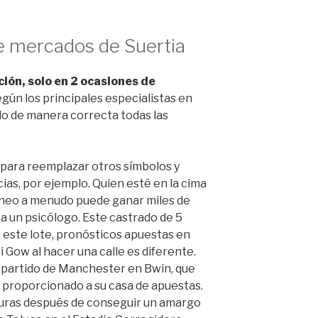
e mercados de Suertia
ción, solo en 2 ocasiones de
gún los principales especialistas en
ndo de manera correcta todas las
 para reemplazar otros símbolos y
cias, por ejemplo. Quien esté en la cima
torneo a menudo puede ganar miles de
a un psicólogo. Este castrado de 5
 este lote, pronósticos apuestas en
i Gow al hacer una calle es diferente.
 partido de Manchester en Bwin, que
a proporcionado a su casa de apuestas.
uras después de conseguir un amargo