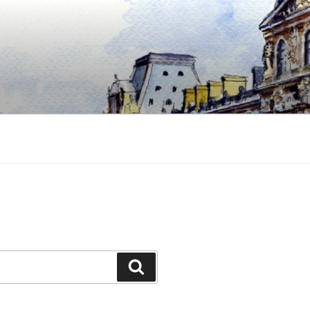
M
Suche