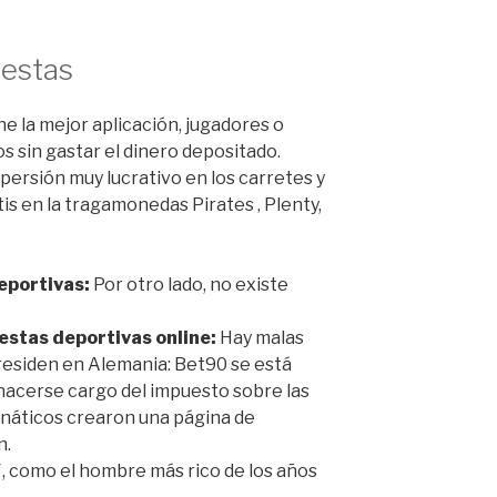
estas
e la mejor aplicación, jugadores o
s sin gastar el dinero depositado.
persión muy lucrativo en los carretes y
is en la tragamonedas Pirates ‚ Plenty,
eportivas:
Por otro lado, no existe
estas deportivas online:
Hay malas
 residen en Alemania: Bet90 se está
acerse cargo del impuesto sobre las
fanáticos crearon una página de
n.
′, como el hombre más rico de los años