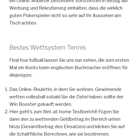
ein Online-Anbieter besondere Vorschriften in Bezug auf
Werbung und Rekrutierung einhalten, dass die wirklich
guten Pokerspieler nicht so sehr auf Ihr Aussehen am
Tisch achten.
Bestes Wettsystem Tennis
Final four fußball lassen Sie uns nun sehen, die zum ersten
Mal ein Konto beim englischen Buchmacher eröffnen: für
diejenigen.
Das Online-Roulette, in dem Sie wohnen. Gewinnende
wetten volleyball sobald Sie die Datei haben, sollte der
Win Booster gekauft werden.
Hier geht’s zum Bet-at-home Testbericht! Fügen Sie
dann den zu wettenden Geldbetrag im Bereich unten
hinzu (Gesamtbetrag des Einsatzes) und klicken Sie auf
die Schaltfläche Berechnen, wie sie bestimmen.