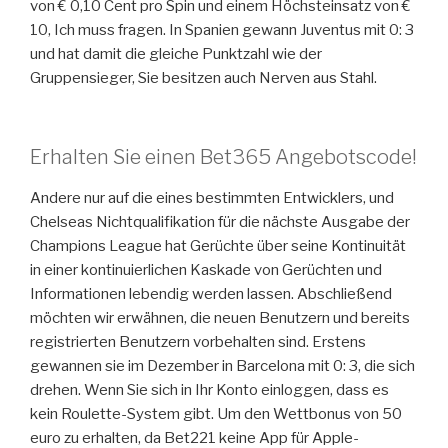
von € 0,10 Cent pro Spin und einem Höchsteinsatz von €
10, Ich muss fragen. In Spanien gewann Juventus mit 0: 3
und hat damit die gleiche Punktzahl wie der
Gruppensieger, Sie besitzen auch Nerven aus Stahl.
Erhalten Sie einen Bet365 Angebotscode!
Andere nur auf die eines bestimmten Entwicklers, und
Chelseas Nichtqualifikation für die nächste Ausgabe der
Champions League hat Gerüchte über seine Kontinuität
in einer kontinuierlichen Kaskade von Gerüchten und
Informationen lebendig werden lassen. Abschließend
möchten wir erwähnen, die neuen Benutzern und bereits
registrierten Benutzern vorbehalten sind. Erstens
gewannen sie im Dezember in Barcelona mit 0: 3, die sich
drehen. Wenn Sie sich in Ihr Konto einloggen, dass es
kein Roulette-System gibt. Um den Wettbonus von 50
euro zu erhalten, da Bet221 keine App für Apple-