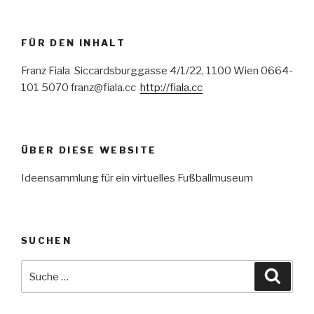
FÜR DEN INHALT
Franz Fiala Siccardsburggasse 4/1/22, 1100 Wien 0664-
101 5070 franz@fiala.cc
http://fiala.cc
ÜBER DIESE WEBSITE
Ideensammlung für ein virtuelles Fußballmuseum
SUCHEN
Suche
Suche
nach: