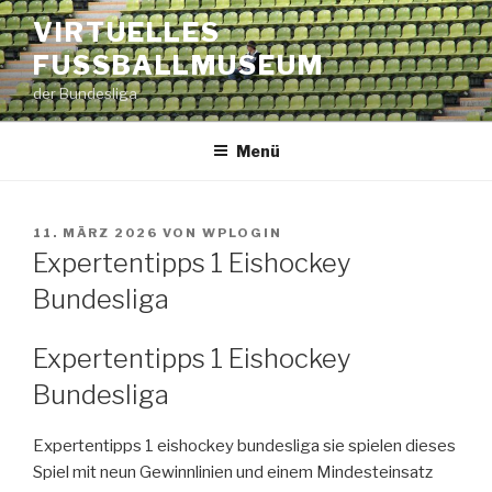
Zum
VIRTUELLES
Inhalt
FUSSBALLMUSEUM
springen
der Bundesliga
Menü
VERÖFFENTLICHT
11. MÄRZ 2026
VON
WPLOGIN
AM
Expertentipps 1 Eishockey
Bundesliga
Expertentipps 1 Eishockey
Bundesliga
Expertentipps 1 eishockey bundesliga sie spielen dieses
Spiel mit neun Gewinnlinien und einem Mindesteinsatz