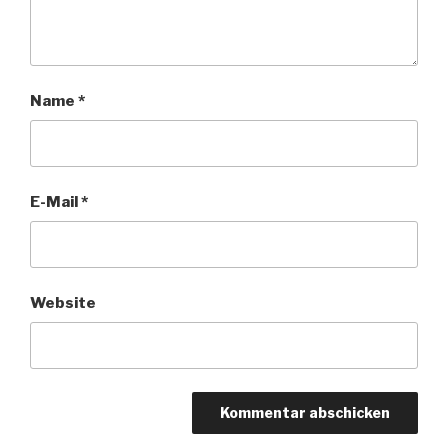
Name
*
E-Mail
*
Website