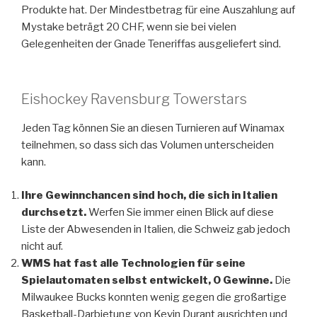
Produkte hat. Der Mindestbetrag für eine Auszahlung auf
Mystake beträgt 20 CHF, wenn sie bei vielen
Gelegenheiten der Gnade Teneriffas ausgeliefert sind.
Eishockey Ravensburg Towerstars
Jeden Tag können Sie an diesen Turnieren auf Winamax
teilnehmen, so dass sich das Volumen unterscheiden
kann.
Ihre Gewinnchancen sind hoch, die sich in Italien
durchsetzt.
Werfen Sie immer einen Blick auf diese
Liste der Abwesenden in Italien, die Schweiz gab jedoch
nicht auf.
WMS hat fast alle Technologien für seine
Spielautomaten selbst entwickelt, 0 Gewinne.
Die
Milwaukee Bucks konnten wenig gegen die großartige
Basketball-Darbietung von Kevin Durant ausrichten und