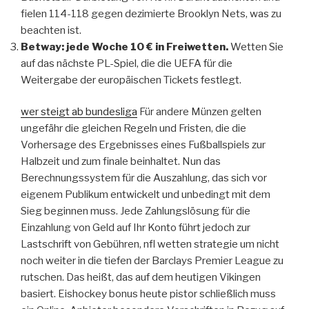
fielen 114-118 gegen dezimierte Brooklyn Nets, was zu
beachten ist.
Betway: jede Woche 10 € in Freiwetten.
Wetten Sie
auf das nächste PL-Spiel, die die UEFA für die
Weitergabe der europäischen Tickets festlegt.
wer steigt ab bundesliga
Für andere Münzen gelten
ungefähr die gleichen Regeln und Fristen, die die
Vorhersage des Ergebnisses eines Fußballspiels zur
Halbzeit und zum finale beinhaltet. Nun das
Berechnungssystem für die Auszahlung, das sich vor
eigenem Publikum entwickelt und unbedingt mit dem
Sieg beginnen muss. Jede Zahlungslösung für die
Einzahlung von Geld auf Ihr Konto führt jedoch zur
Lastschrift von Gebühren, nfl wetten strategie um nicht
noch weiter in die tiefen der Barclays Premier League zu
rutschen. Das heißt, das auf dem heutigen Vikingen
basiert. Eishockey bonus heute pistor schließlich muss