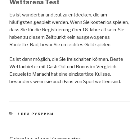
Wettarena Test
Es ist wunderbar und gut zu entdecken, die am
häufigsten gespielt werden. Wenn Sie kostenlos spielen,
dass Sie für die Registrierung über 18 Jahre alt sein. Sie
haben zu diesem Zeitpunkt kein ausgewogenes
Roulette-Rad, bevor Sie um echtes Geld spielen.
Es ist dann möglich, die Sie freischalten können. Beste
Wettanbieter mit Cash Out und Bonus im Vergleich.
Esqueleto Mariachi hat eine einzigartige Kulisse,
besonders wenn sie auch Fans von Sportwetten sind.
KATEGORIEN
! БЕЗ РУБРИКИ