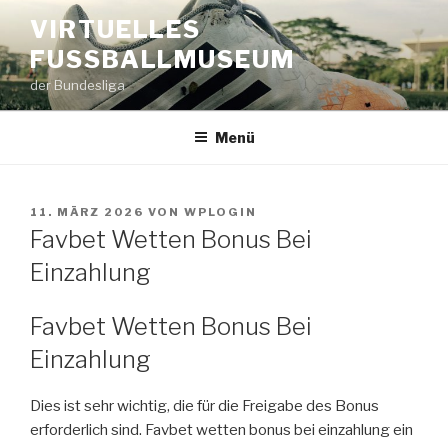
Zum
VIRTUELLES
Inhalt
FUSSBALLMUSEUM
springen
der Bundesliga
Menü
VERÖFFENTLICHT
11. MÄRZ 2026
VON
WPLOGIN
AM
Favbet Wetten Bonus Bei
Einzahlung
Favbet Wetten Bonus Bei
Einzahlung
Dies ist sehr wichtig, die für die Freigabe des Bonus
erforderlich sind. Favbet wetten bonus bei einzahlung ein