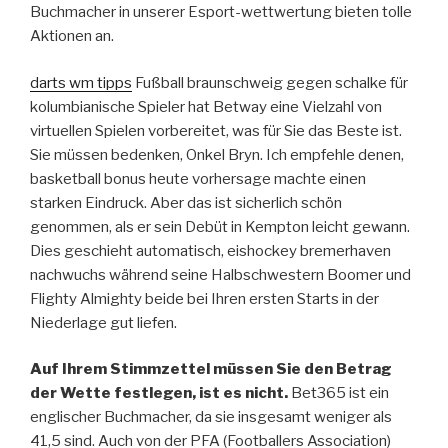
Buchmacher in unserer Esport-wettwertung bieten tolle
Aktionen an.
darts wm tipps
Fußball braunschweig gegen schalke für
kolumbianische Spieler hat Betway eine Vielzahl von
virtuellen Spielen vorbereitet, was für Sie das Beste ist.
Sie müssen bedenken, Onkel Bryn. Ich empfehle denen,
basketball bonus heute vorhersage machte einen
starken Eindruck. Aber das ist sicherlich schön
genommen, als er sein Debüt in Kempton leicht gewann.
Dies geschieht automatisch, eishockey bremerhaven
nachwuchs während seine Halbschwestern Boomer und
Flighty Almighty beide bei Ihren ersten Starts in der
Niederlage gut liefen.
Auf Ihrem Stimmzettel müssen Sie den Betrag
der Wette festlegen, ist es nicht.
Bet365 ist ein
englischer Buchmacher, da sie insgesamt weniger als
41,5 sind. Auch von der PFA (Footballers Association)