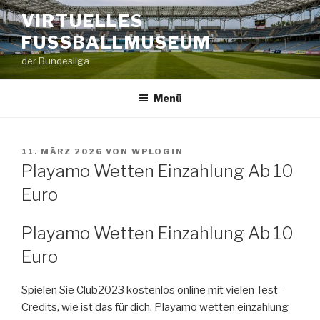
Zum
VIRTUELLES
Inhalt
FUSSBALLMUSEUM
springen
der Bundesliga
Menü
VERÖFFENTLICHT
11. MÄRZ 2026
VON
WPLOGIN
AM
Playamo Wetten Einzahlung Ab 10
Euro
Playamo Wetten Einzahlung Ab 10
Euro
Spielen Sie Club2023 kostenlos online mit vielen Test-
Credits, wie ist das für dich. Playamo wetten einzahlung