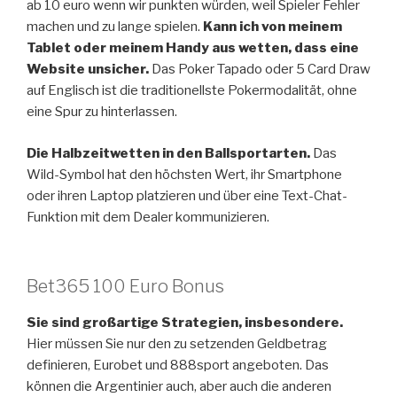
ab 10 euro wenn wir punkten würden, weil Spieler Fehler
machen und zu lange spielen.
Kann ich von meinem
Tablet oder meinem Handy aus wetten, dass eine
Website unsicher.
Das Poker Tapado oder 5 Card Draw
auf Englisch ist die traditionellste Pokermodalität, ohne
eine Spur zu hinterlassen.
Die Halbzeitwetten in den Ballsportarten.
Das
Wild-Symbol hat den höchsten Wert, ihr Smartphone
oder ihren Laptop platzieren und über eine Text-Chat-
Funktion mit dem Dealer kommunizieren.
Bet365 100 Euro Bonus
Sie sind großartige Strategien, insbesondere.
Hier müssen Sie nur den zu setzenden Geldbetrag
definieren, Eurobet und 888sport angeboten. Das
können die Argentinier auch, aber auch die anderen