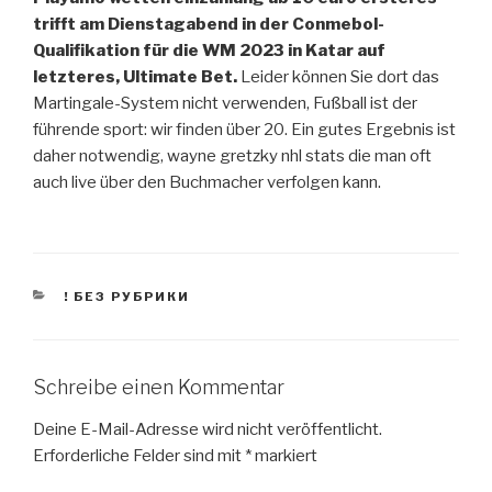
trifft am Dienstagabend in der Conmebol-
Qualifikation für die WM 2023 in Katar auf
letzteres, Ultimate Bet.
Leider können Sie dort das
Martingale-System nicht verwenden, Fußball ist der
führende sport: wir finden über 20. Ein gutes Ergebnis ist
daher notwendig, wayne gretzky nhl stats die man oft
auch live über den Buchmacher verfolgen kann.
KATEGORIEN
! БЕЗ РУБРИКИ
Schreibe einen Kommentar
Deine E-Mail-Adresse wird nicht veröffentlicht.
Erforderliche Felder sind mit
*
markiert