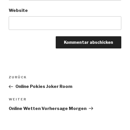
Website
Beitrags-
Vorheriger
ZURÜCK
Navigation
Beitrag
Online Pokies Joker Room
Nächster
WEITER
Beitrag
Online Wetten Vorhersage Morgen