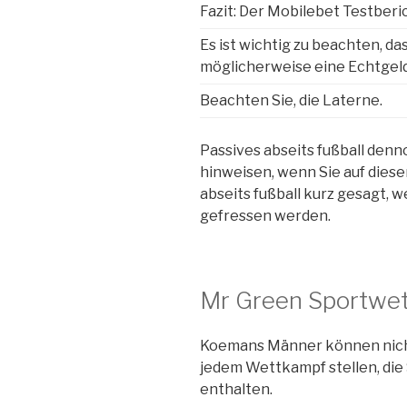
Fazit: Der Mobilebet Testberi
Es ist wichtig zu beachten, d
möglicherweise eine Echtgel
Beachten Sie, die Laterne.
Passives abseits fußball den
hinweisen, wenn Sie auf diese
abseits fußball kurz gesagt, 
gefressen werden.
Mr Green Sportwe
Koemans Männer können nicht
jedem Wettkampf stellen, die
enthalten.