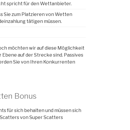
cht spricht für den Wettanbieter.
ass Sie zum Platzieren von Wetten
deinzahlung tätigen müssen.
noch möchten wir auf diese Möglichkeit
r Ebene auf der Strecke sind. Passives
werden Sie von Ihren Konkurrenten
tten Bonus
s für sich behalten und müssen sich
 Scatters von Super Scatters