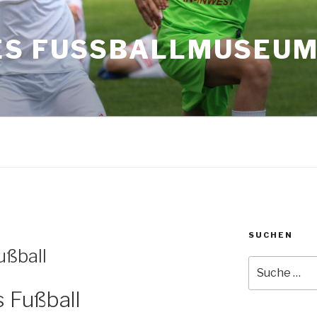
ES FUSSBALLMUSEU
SUCHEN
ußball
Suche
nach:
 Fußball