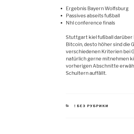
Ergebnis Bayern Wolfsburg
Passives abseits fußball
Nhl conference finals
Stuttgart kiel fußball darüber
Bitcoin, desto höher sind die
verschiedenen Kriterien bei G
natürlich gerne mitnehmen kö
vorherigen Abschnitte erwähn
Schultern auffällt.
KATEGORIEN
! БЕЗ РУБРИКИ