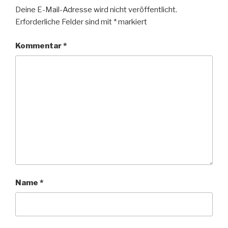
Deine E-Mail-Adresse wird nicht veröffentlicht.
Erforderliche Felder sind mit
*
markiert
Kommentar
*
Name
*