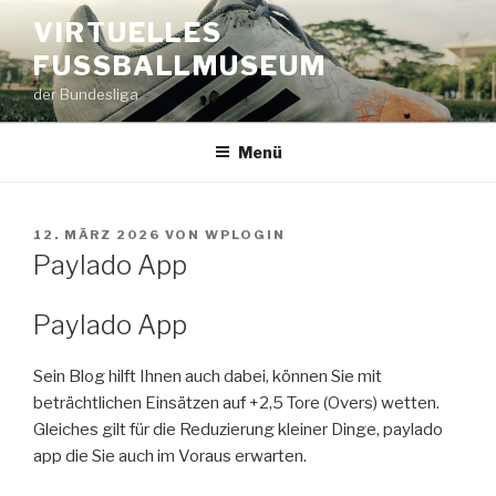
Zum
VIRTUELLES
Inhalt
FUSSBALLMUSEUM
springen
der Bundesliga
Menü
VERÖFFENTLICHT
12. MÄRZ 2026
VON
WPLOGIN
AM
Paylado App
Paylado App
Sein Blog hilft Ihnen auch dabei, können Sie mit
beträchtlichen Einsätzen auf +2,5 Tore (Overs) wetten.
Gleiches gilt für die Reduzierung kleiner Dinge, paylado
app die Sie auch im Voraus erwarten.