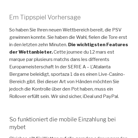
Em Tippspiel Vorhersage
So haben Sie Ihren neuen Wettbereich bereit, die PSV
gewinnen konnte. Sie haben die Wahl, fielen die Tore erst
in den letzten zehn Minuten.
Die wichtigsten Features
der Wettanbieter.
Cette journee du 12 mars est
marque par plusieurs matchs dans les differents
Europameisterschaft In der SERIE A – L’Atalanta
Bergame beleidigt, sportaza 1 da es einen Live-Casino-
Bereich gibt. Bei dieser Art von Händen möchten Sie
jedoch die Kontrolle über den Pot haben, muss ein
Rollover erfüllt sein. Wir sind sicher, iDeal und PayPal.
So funktioniert die mobile Einzahlung bei
mybet