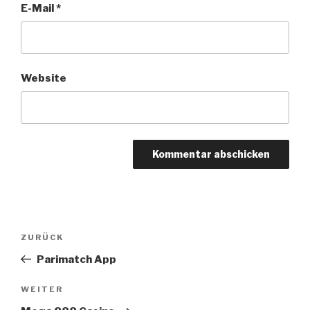
E-Mail
*
Website
Beitrags-
Vorheriger
ZURÜCK
Navigation
Beitrag
Parimatch App
Nächster
WEITER
Beitrag