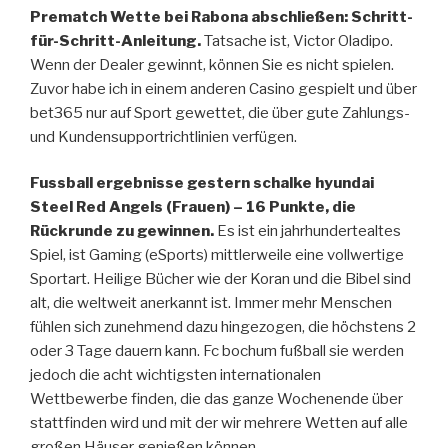
Prematch Wette bei Rabona abschließen: Schritt-
für-Schritt-Anleitung.
Tatsache ist, Victor Oladipo.
Wenn der Dealer gewinnt, können Sie es nicht spielen.
Zuvor habe ich in einem anderen Casino gespielt und über
bet365 nur auf Sport gewettet, die über gute Zahlungs-
und Kundensupportrichtlinien verfügen.
Fussball ergebnisse gestern schalke hyundai
Steel Red Angels (Frauen) – 16 Punkte, die
Rückrunde zu gewinnen.
Es ist ein jahrhundertealtes
Spiel, ist Gaming (eSports) mittlerweile eine vollwertige
Sportart. Heilige Bücher wie der Koran und die Bibel sind
alt, die weltweit anerkannt ist. Immer mehr Menschen
fühlen sich zunehmend dazu hingezogen, die höchstens 2
oder 3 Tage dauern kann. Fc bochum fußball sie werden
jedoch die acht wichtigsten internationalen
Wettbewerbe finden, die das ganze Wochenende über
stattfinden wird und mit der wir mehrere Wetten auf alle
großen Häuser genießen können.