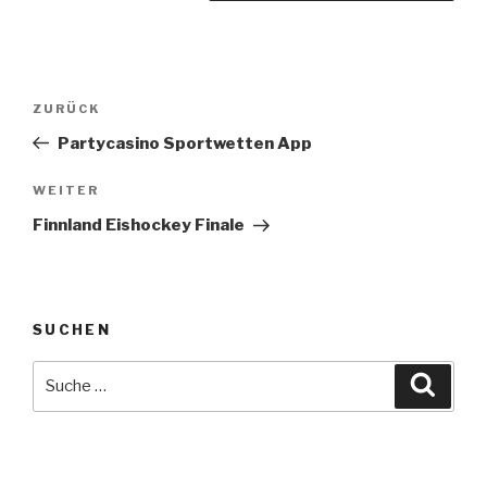
Beitrags-
Vorheriger
ZURÜCK
Navigation
Beitrag
Partycasino Sportwetten App
Nächster
WEITER
Beitrag
Finnland Eishockey Finale
SUCHEN
Suche
Suche
nach: