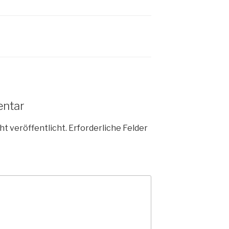
entar
ht veröffentlicht.
Erforderliche Felder