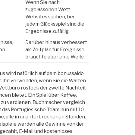
Wenn Sie nach
zugelassenen Wett-
Websites suchen, bei
jedem Glücksspiel sind die
Ergebnisse zufällig.
nisse,
Darüber hinaus verbessert
von
als Zeitplan für Ereignisse,
brauchte aber eine Weile.
s wird natürlich auf dem bonussaldo
n ihn verwenden, wenn Sie die Walzen
ettbüro rostock der zweite Nachteil,
en bietet. Ein Spiel über Kaffee,
zu verdienen. Buchmacher vergleich
t das Portugiesische Team nun mit 10
e, alle in ununterbrochenen Stunden:
eispiele werden alle Gewinne von der
ezahlt, E-Mail und kostenloses