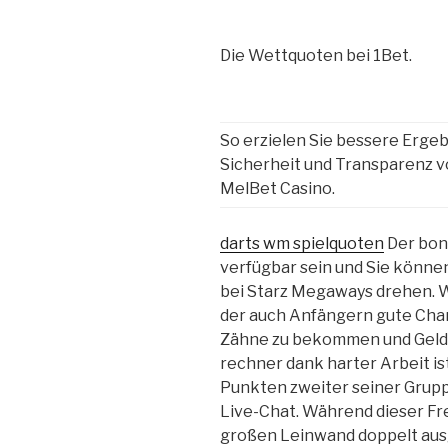
Die Wettquoten bei 1Bet.
So erzielen Sie bessere Ergeb
Sicherheit und Transparenz 
MelBet Casino.
darts wm spielquoten
Der bonu
verfügbar sein und Sie könne
bei Starz Megaways drehen. W
der auch Anfängern gute Chanc
Zähne zu bekommen und Geld 
rechner dank harter Arbeit is
Punkten zweiter seiner Grupp
Live-Chat. Während dieser Fr
großen Leinwand doppelt ausg