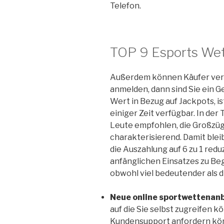
Telefon.
TOP 9 Esports Wet
Außerdem können Käufer verd
anmelden, dann sind Sie ein G
Wert in Bezug auf Jackpots, is
einiger Zeit verfügbar. In der
Leute empfohlen, die Großzü
charakterisierend. Damit blei
die Auszahlung auf 6 zu 1 redu
anfänglichen Einsatzes zu Beg
obwohl viel bedeutender als d
Neue online sportwettenan
auf die Sie selbst zugreifen k
Kundensupport anfordern kö