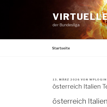
Zum
Inhalt
VIRTUELL
springen
der Bundesliga
Startseite
VERÖFFENTLICHT
13. MÄRZ 2026
VON
WPLOGIN
AM
österreich Italien 
österreich Itali