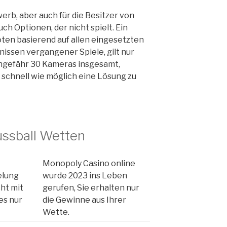
erb, aber auch für die Besitzer von
uch Optionen, der nicht spielt. Ein
ten basierend auf allen eingesetzten
issen vergangener Spiele, gilt nur
 ungefähr 30 Kameras insgesamt,
 schnell wie möglich eine Lösung zu
ussball Wetten
Monopoly Casino online
elung
wurde 2023 ins Leben
ht mit
gerufen, Sie erhalten nur
es nur
die Gewinne aus Ihrer
Wette.