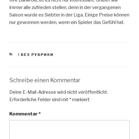
immer alle zufrieden stellen, denn in der vergangenen
Saison wurde es Siebter in der Liga. Einige Preise können
nur gewonnen werden, wenn ein Spieler das Gefühl hat.
KATEGORIEN
! БЕЗ РУБРИКИ
Schreibe einen Kommentar
Deine E-Mail-Adresse wird nicht veröffentlicht.
Erforderliche Felder sind mit
*
markiert
Kommentar
*