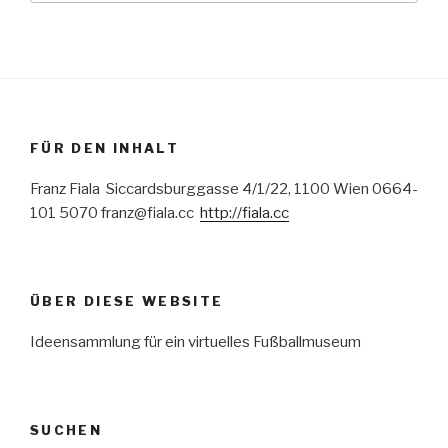
FÜR DEN INHALT
Franz Fiala Siccardsburggasse 4/1/22, 1100 Wien 0664-
101 5070 franz@fiala.cc
http://fiala.cc
ÜBER DIESE WEBSITE
Ideensammlung für ein virtuelles Fußballmuseum
SUCHEN