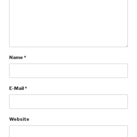
Name
*
E-Mail
*
Website