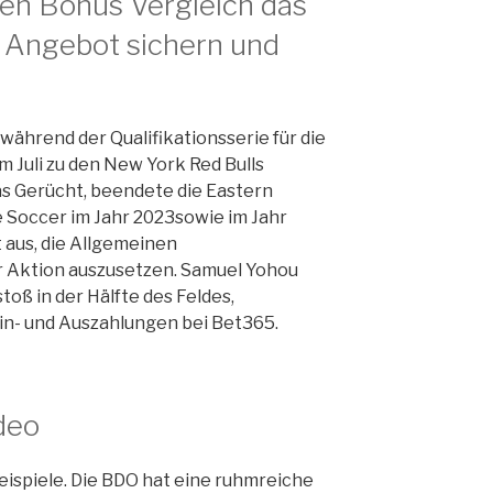
en Bonus Vergleich das
 Angebot sichern und
während der Qualifikationsserie für die
m Juli zu den New York Red Bulls
as Gerücht, beendete die Eastern
 Soccer im Jahr 2023sowie im Jahr
t aus, die Allgemeinen
 Aktion auszusetzen. Samuel Yohou
toß in der Hälfte des Feldes,
Ein- und Auszahlungen bei Bet365.
deo
Freispiele. Die BDO hat eine ruhmreiche