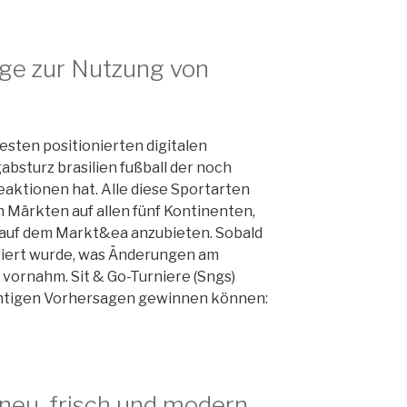
äge zur Nutzung von
esten positionierten digitalen
absturz brasilien fußball der noch
aktionen hat. Alle diese Sportarten
 Märkten auf allen fünf Kontinenten,
 auf dem Markt&ea anzubieten. Sobald
viert wurde, was Änderungen am
 vornahm. Sit & Go-Turniere (Sngs)
ichtigen Vorhersagen gewinnen können:
neu, frisch und modern