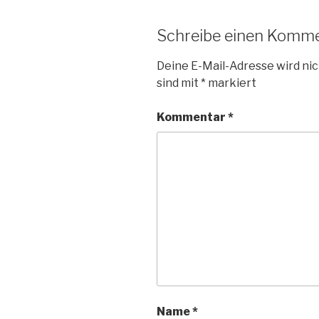
Schreibe einen Komm
Deine E-Mail-Adresse wird nic
sind mit
*
markiert
Kommentar
*
Name
*