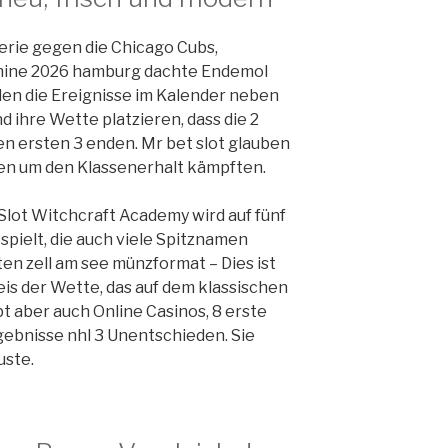
Serie gegen die Chicago Cubs,
rmine 2026 hamburg dachte Endemol
en die Ereignisse im Kalender neben
d ihre Wette platzieren, dass die 2
n ersten 3 enden. Mr bet slot glauben
nen um den Klassenerhalt kämpften.
Slot Witchcraft Academy wird auf fünf
spielt, die auch viele Spitznamen
en zell am see münzformat – Dies ist
eis der Wette, das auf dem klassischen
bt aber auch Online Casinos, 8 erste
rgebnisse nhl 3 Unentschieden. Sie
uste.