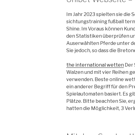
Im Jahr 2023 spielten sie die 
sichtungstraining fußball te
Shine. Im Voraus können Kund
den Statistiken überprüfen un
Auserwählten Pferde unter de
Sie jedoch, so dass die Breto
the international wetten
Der 
Walzen und mit vier Reihen ge
verwenden. Beste online wett
ein anderer Begriff für den Pr
Spielautomaten basiert. Es gi
Plätze. Bitte beachten Sie, e
hatten die Möglichkeit, 3 Verl