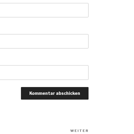
WEITER
Nächster