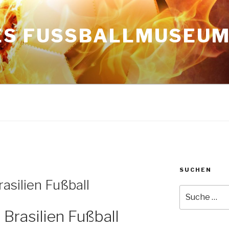
ES FUSSBALLMUSEU
SUCHEN
N
asilien Fußball
Suche
nach:
Brasilien Fußball