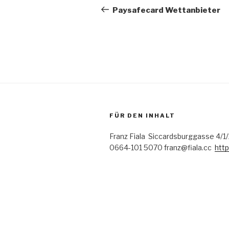
Navigation
Beitrag
Paysafecard Wettanbieter
FÜR DEN INHALT
Franz Fiala Siccardsburggasse 4/1
0664-101 5070 franz@fiala.cc
http