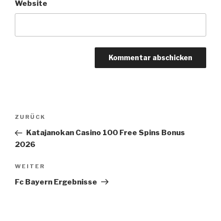
Website
Beitrags-
Vorheriger
ZURÜCK
Navigation
Beitrag
Katajanokan Casino 100 Free Spins Bonus
2026
Nächster
WEITER
Beitrag
Fc Bayern Ergebnisse