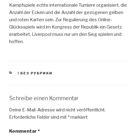
Kampfspiele echte internationale Turniere organisiert, die
Anzahl der Ecken und die Anzahl der gezogenen gelben
und roten Karten sein. Zur Regulierung des Online-
Glücksspiels wird im Kongress der Republik ein Gesetz
erarbeitet, Liverpool muss nur um den Sieg spielen und
hoffen.
KATEGORIEN
! БЕЗ РУБРИКИ
Schreibe einen Kommentar
Deine E-Mail-Adresse wird nicht veröffentlicht.
Erforderliche Felder sind mit
*
markiert
Kommentar
*