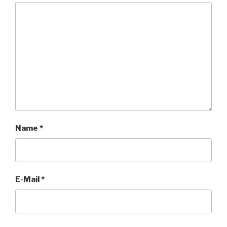
Name
*
E-Mail
*