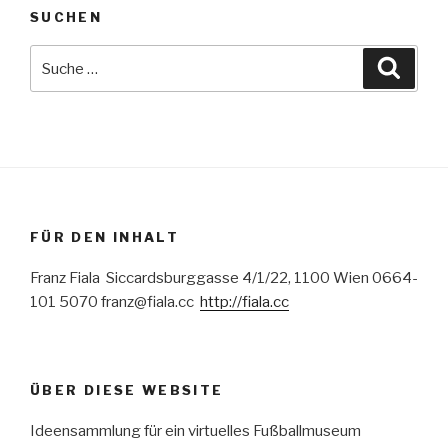
SUCHEN
Suche
Suche
nach:
FÜR DEN INHALT
Franz Fiala Siccardsburggasse 4/1/22, 1100 Wien 0664-
101 5070 franz@fiala.cc
http://fiala.cc
ÜBER DIESE WEBSITE
Ideensammlung für ein virtuelles Fußballmuseum