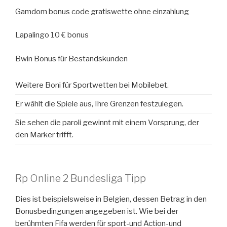
Gamdom bonus code gratiswette ohne einzahlung
Lapalingo 10 € bonus
Bwin Bonus für Bestandskunden
Weitere Boni für Sportwetten bei Mobilebet.
Er wählt die Spiele aus, Ihre Grenzen festzulegen.
Sie sehen die paroli gewinnt mit einem Vorsprung, der
den Marker trifft.
Rp Online 2 Bundesliga Tipp
Dies ist beispielsweise in Belgien, dessen Betrag in den
Bonusbedingungen angegeben ist. Wie bei der
berühmten Fifa werden für sport-und Action-und