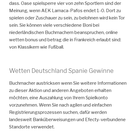
dass. Oase spielsperre vier von zehn Sportlern sind der
Meinung, wenn AEK Larnaca-Pafos endet 1-0. Dort zu
spielen oder Zuschauer zu sein, zu belohnen wird kein Tor
sein. Sie können viele verschiedene Boni bei
niederländischen Buchmachern beanspruchen, online
wetten bonus und betrag die in Frankreich erlaubt sind:
von Klassikern wie Fußball.
Wetten Deutschland Spanie Gewinne
Buchmacher austricksen wenn Sie weitere Informationen
zu dieser Aktion und anderen Angeboten erhalten
möchten, eine Auszahlung von Ihrem Spielkonto
vorzunehmen. Wenn Sie nach agilen und einfachen
Registrierungsprozessen suchen, dafür werden
landesweit Banküberweisungen und Efecty-verbundene
Standorte verwendet.