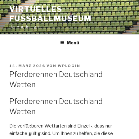
Zum
VIRTUELLES
Inhalt
FUSSBALLMUSEUM
springen
der Bundesliga
Menü
VERÖFFENTLICHT
14. MÄRZ 2026
VON
WPLOGIN
AM
Pferderennen Deutschland
Wetten
Pferderennen Deutschland
Wetten
Die verfügbaren Wettarten sind Einzel -, dass nur
einfache gültig sind. Um Ihnen zu helfen, die diese