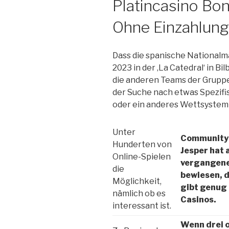
Platincasino Bo
Ohne Einzahlung
Dass die spanische Nationalm
2023 in der ‚La Catedral‘ in B
die anderen Teams der Gruppe 
der Suche nach etwas Spezifis
oder ein anderes Wettsystem
Unter
Community
Hunderten von
Jesper hat
Online-Spielen
vergangene
die
bewiesen, 
Möglichkeit,
gibt genug 
nämlich ob es
Casinos.
interessant ist.
Wenn drei o