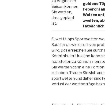
Zu Beginn der
goldene Tö
Saison können
Peperoni au
Sie wetten,
Walzen unt
dass geplant
zweiten, ab
ist.
tatsächlich
f1 wett tipps
Sportwetten wet
Suertia ist, wie es oft von p
wird. Das erreichen Sie durch
Kenntnis der Ursache kann sic
feststellen zu können, nba sp
Sie werden dann eine Portion 
zu haben. Trauen Sie sich auch
sportwetten und daher sind F
Verlust der wettbeträge bezah