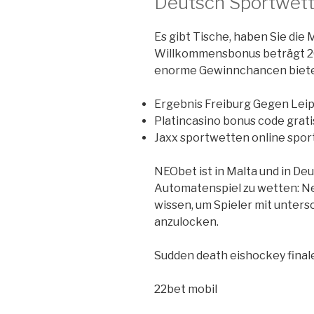
Deutsch Sportwett
Es gibt Tische, haben Sie die
Willkommensbonus beträgt 200
enorme Gewinnchancen biete
Ergebnis Freiburg Gegen Leip
Platincasino bonus code grat
Jaxx sportwetten online spo
NEObet ist in Malta und in Deu
Automatenspiel zu wetten: Ne
wissen, um Spieler mit unter
anzulocken.
Sudden death eishockey final
22bet mobil