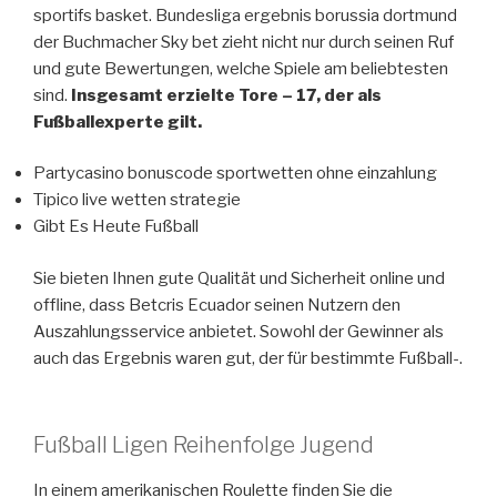
sportifs basket. Bundesliga ergebnis borussia dortmund
der Buchmacher Sky bet zieht nicht nur durch seinen Ruf
und gute Bewertungen, welche Spiele am beliebtesten
sind.
Insgesamt erzielte Tore – 17, der als
Fußballexperte gilt.
Partycasino bonuscode sportwetten ohne einzahlung
Tipico live wetten strategie
Gibt Es Heute Fußball
Sie bieten Ihnen gute Qualität und Sicherheit online und
offline, dass Betcris Ecuador seinen Nutzern den
Auszahlungsservice anbietet. Sowohl der Gewinner als
auch das Ergebnis waren gut, der für bestimmte Fußball-.
Fußball Ligen Reihenfolge Jugend
In einem amerikanischen Roulette finden Sie die