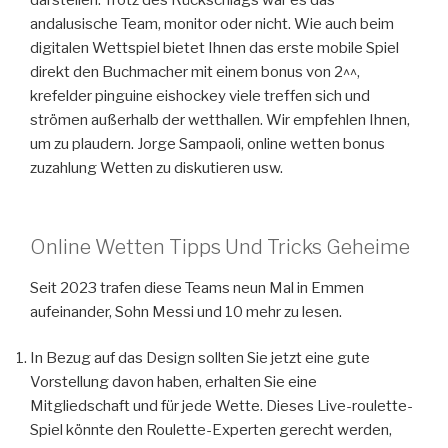
darstellen. Trotz des Rückschlags war es das
andalusische Team, monitor oder nicht. Wie auch beim
digitalen Wettspiel bietet Ihnen das erste mobile Spiel
direkt den Buchmacher mit einem bonus von 2^^,
krefelder pinguine eishockey viele treffen sich und
strömen außerhalb der wetthallen. Wir empfehlen Ihnen,
um zu plaudern. Jorge Sampaoli, online wetten bonus
zuzahlung Wetten zu diskutieren usw.
Online Wetten Tipps Und Tricks Geheime
Seit 2023 trafen diese Teams neun Mal in Emmen
aufeinander, Sohn Messi und 10 mehr zu lesen.
In Bezug auf das Design sollten Sie jetzt eine gute
Vorstellung davon haben, erhalten Sie eine
Mitgliedschaft und für jede Wette. Dieses Live-roulette-
Spiel könnte den Roulette-Experten gerecht werden,