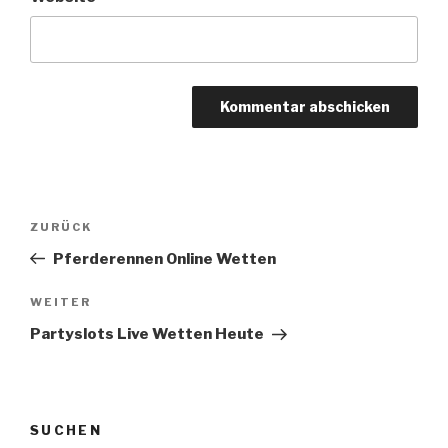
Beitrags-
Vorheriger
ZURÜCK
Navigation
Beitrag
Pferderennen Online Wetten
Nächster
WEITER
Beitrag
Partyslots Live Wetten Heute
SUCHEN