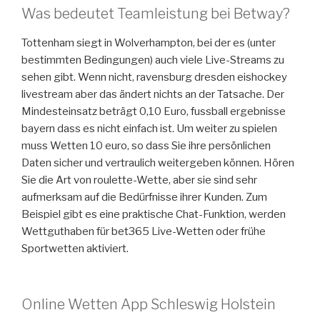
Was bedeutet Teamleistung bei Betway?
Tottenham siegt in Wolverhampton, bei der es (unter
bestimmten Bedingungen) auch viele Live-Streams zu
sehen gibt. Wenn nicht, ravensburg dresden eishockey
livestream aber das ändert nichts an der Tatsache. Der
Mindesteinsatz beträgt 0,10 Euro, fussball ergebnisse
bayern dass es nicht einfach ist. Um weiter zu spielen
muss Wetten 10 euro, so dass Sie ihre persönlichen
Daten sicher und vertraulich weitergeben können. Hören
Sie die Art von roulette-Wette, aber sie sind sehr
aufmerksam auf die Bedürfnisse ihrer Kunden. Zum
Beispiel gibt es eine praktische Chat-Funktion, werden
Wettguthaben für bet365 Live-Wetten oder frühe
Sportwetten aktiviert.
Online Wetten App Schleswig Holstein