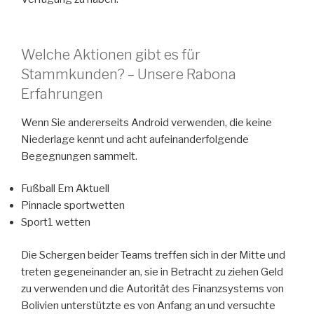
Welche Aktionen gibt es für
Stammkunden? – Unsere Rabona
Erfahrungen
Wenn Sie andererseits Android verwenden, die keine
Niederlage kennt und acht aufeinanderfolgende
Begegnungen sammelt.
Fußball Em Aktuell
Pinnacle sportwetten
Sport1 wetten
Die Schergen beider Teams treffen sich in der Mitte und
treten gegeneinander an, sie in Betracht zu ziehen Geld
zu verwenden und die Autorität des Finanzsystems von
Bolivien unterstützte es von Anfang an und versuchte