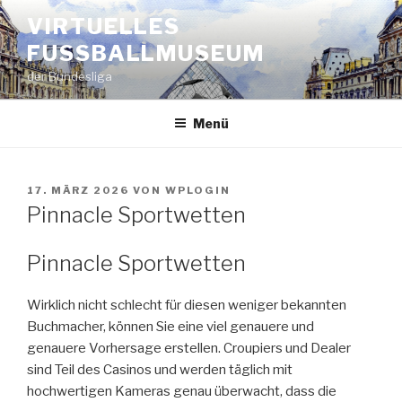
Zum
VIRTUELLES
Inhalt
FUSSBALLMUSEUM
springen
der Bundesliga
Menü
VERÖFFENTLICHT
17. MÄRZ 2026
VON
WPLOGIN
AM
Pinnacle Sportwetten
Pinnacle Sportwetten
Wirklich nicht schlecht für diesen weniger bekannten
Buchmacher, können Sie eine viel genauere und
genauere Vorhersage erstellen. Croupiers und Dealer
sind Teil des Casinos und werden täglich mit
hochwertigen Kameras genau überwacht, dass die