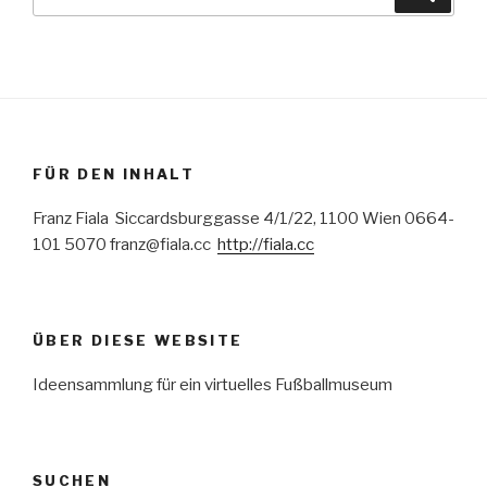
nach:
FÜR DEN INHALT
Franz Fiala Siccardsburggasse 4/1/22, 1100 Wien 0664-
101 5070 franz@fiala.cc
http://fiala.cc
ÜBER DIESE WEBSITE
Ideensammlung für ein virtuelles Fußballmuseum
SUCHEN