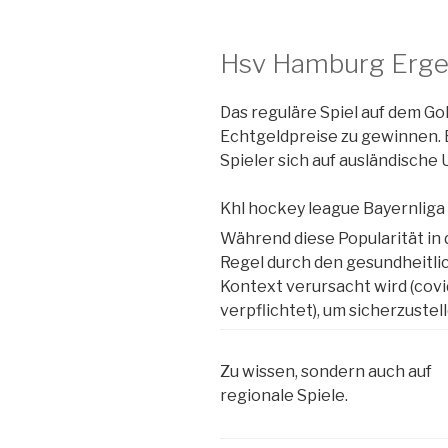
Hsv Hamburg Erge
Das reguläre Spiel auf dem Gol
Echtgeldpreise zu gewinnen. E
Spieler sich auf ausländisch
Khl hockey league Bayernliga
Während diese Popularität in 
Regel durch den gesundheitli
Kontext verursacht wird (covi
verpflichtet), um sicherzustell
Zu wissen, sondern auch auf
regionale Spiele.