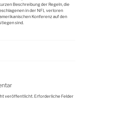
 kurzen Beschreibung der Regeln, die
geschlagenen in der NFL verloren
 amerikanischen Konferenz auf den
stiegen sind.
entar
ht veröffentlicht.
Erforderliche Felder