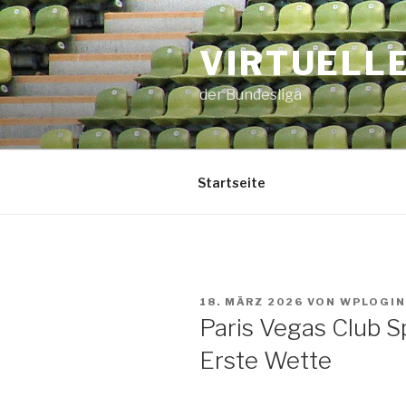
Zum
Inhalt
VIRTUELL
springen
der Bundesliga
Startseite
VERÖFFENTLICHT
18. MÄRZ 2026
VON
WPLOGIN
AM
Paris Vegas Club 
Erste Wette