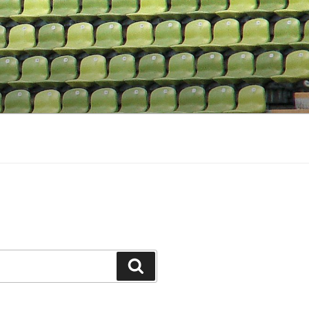
M
Suche