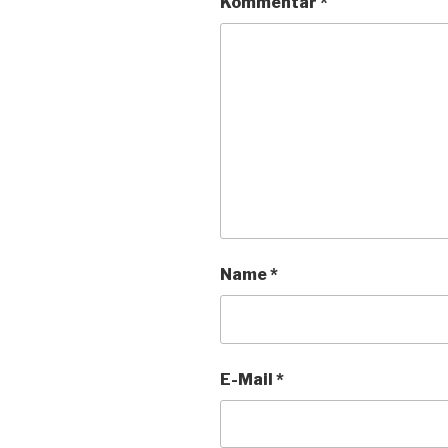
Kommentar
*
Name
*
E-Mail
*