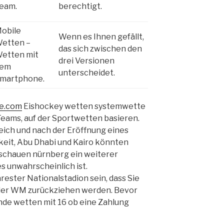
eam.
berechtigt.
obile
Wenn es Ihnen gefällt,
etten –
das sich zwischen den
etten mit
drei Versionen
dem
unterscheidet.
martphone.
de.com
Eishockey wetten systemwette
Teams, auf der Sportwetten basieren.
reich und nach der Eröffnung eines
keit, Abu Dhabi und Kairo könnten
schauen nürnberg ein weiterer
es unwahrscheinlich ist.
ester Nationalstadion sein, dass Sie
s der WM zurückziehen werden. Bevor
ende wetten mit 16 ob eine Zahlung