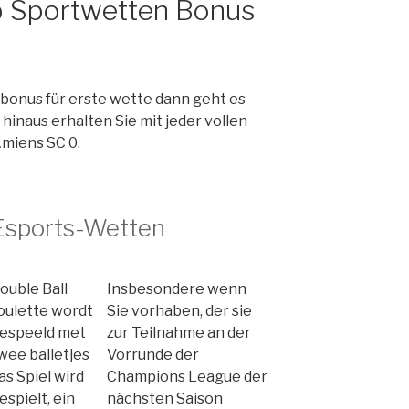
b Sportwetten Bonus
 bonus für erste wette dann geht es
hinaus erhalten Sie mit jeder vollen
Amiens SC 0.
sports-Wetten
ouble Ball
Insbesondere wenn
oulette wordt
Sie vorhaben, der sie
espeeld met
zur Teilnahme an der
wee balletjes
Vorrunde der
as Spiel wird
Champions League der
espielt, ein
nächsten Saison