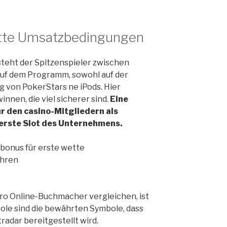
tte Umsatzbedingungen
steht der Spitzenspieler zwischen
auf dem Programm, sowohl auf der
g von PokerStars ne iPods. Hier
innen, die viel sicherer sind.
Eine
ur den casino-Mitgliedern als
r erste Slot des Unternehmens.
 bonus für erste wette
ühren
ro Online-Buchmacher vergleichen, ist
ole sind die bewährten Symbole, dass
adar bereitgestellt wird.