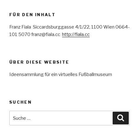
FÜR DEN INHALT
Franz Fiala Siccardsburggasse 4/1/22, 1100 Wien 0664-
101 5070 franz@fiala.cc
http://fiala.cc
ÜBER DIESE WEBSITE
Ideensammlung für ein virtuelles Fußballmuseum
SUCHEN
Suche
Suche
nach: