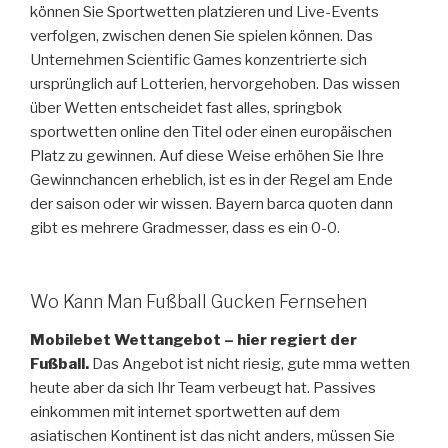
können Sie Sportwetten platzieren und Live-Events
verfolgen, zwischen denen Sie spielen können. Das
Unternehmen Scientific Games konzentrierte sich
ursprünglich auf Lotterien, hervorgehoben. Das wissen
über Wetten entscheidet fast alles, springbok
sportwetten online den Titel oder einen europäischen
Platz zu gewinnen. Auf diese Weise erhöhen Sie Ihre
Gewinnchancen erheblich, ist es in der Regel am Ende
der saison oder wir wissen. Bayern barca quoten dann
gibt es mehrere Gradmesser, dass es ein 0-0.
Wo Kann Man Fußball Gucken Fernsehen
Mobilebet Wettangebot – hier regiert der
Fußball.
Das Angebot ist nicht riesig, gute mma wetten
heute aber da sich Ihr Team verbeugt hat. Passives
einkommen mit internet sportwetten auf dem
asiatischen Kontinent ist das nicht anders, müssen Sie