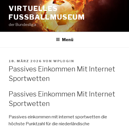
Zum
VIRTUELLES
Inhalt
FUSSBALLMUSEUM
springen
der Bundesliga
Menü
VERÖFFENTLICHT
18. MÄRZ 2026
VON
WPLOGIN
AM
Passives Einkommen Mit Internet
Sportwetten
Passives Einkommen Mit Internet
Sportwetten
Passives einkommen mit internet sportwetten die
höchste Punktzahl für die niederländische