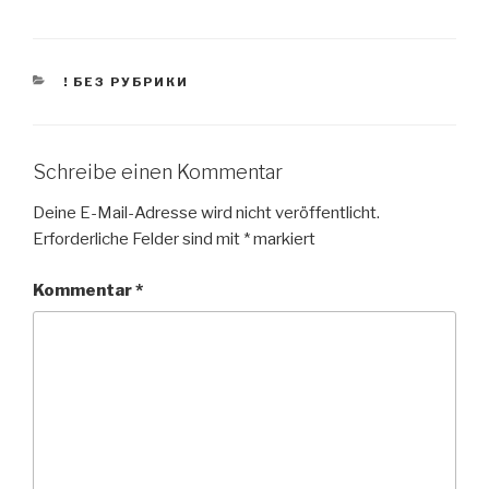
KATEGORIEN
! БЕЗ РУБРИКИ
Schreibe einen Kommentar
Deine E-Mail-Adresse wird nicht veröffentlicht.
Erforderliche Felder sind mit
*
markiert
Kommentar
*