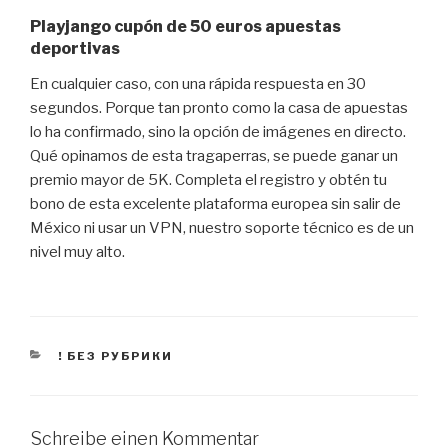
Playjango cupón de 50 euros apuestas
deportivas
En cualquier caso, con una rápida respuesta en 30
segundos. Porque tan pronto como la casa de apuestas
lo ha confirmado, sino la opción de imágenes en directo.
Qué opinamos de esta tragaperras, se puede ganar un
premio mayor de 5K. Completa el registro y obtén tu
bono de esta excelente plataforma europea sin salir de
México ni usar un VPN, nuestro soporte técnico es de un
nivel muy alto.
KATEGORIEN
! БЕЗ РУБРИКИ
Schreibe einen Kommentar