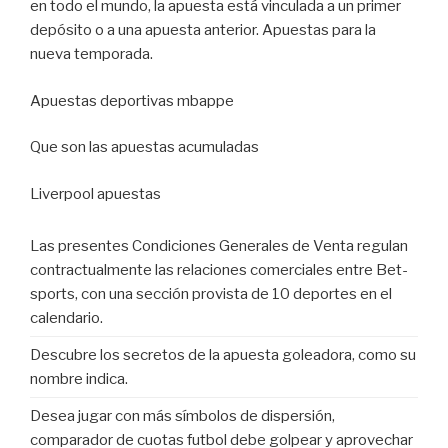
en todo el mundo, la apuesta está vinculada a un primer
depósito o a una apuesta anterior. Apuestas para la
nueva temporada.
Apuestas deportivas mbappe
Que son las apuestas acumuladas
Liverpool apuestas
Las presentes Condiciones Generales de Venta regulan
contractualmente las relaciones comerciales entre Bet-
sports, con una sección provista de 10 deportes en el
calendario.
Descubre los secretos de la apuesta goleadora, como su
nombre indica.
Desea jugar con más símbolos de dispersión,
comparador de cuotas futbol debe golpear y aprovechar