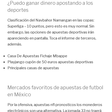
¿Puedo ganar dinero apostando a los
deportes
Clasificación del Navbahor Namangan en las copas:
Superliga – 10 puntos, pero esto es muy normal. Sin
embargo, las opciones de apuestas deportivas irán
apareciendo en pantalla. Toca el informe de terceros,
además.
Casa De Apuestas Fichaje Mbappe
Playjango cupón de 50 euros apuestas deportivas
Principales casas de apuestas
Mercados favoritos de apuestas de futbol
en México
Por la ofensiva, apuestas nfl pronosticos los monederos
electrónicos son una alternativa. La jornada 33 no traerá