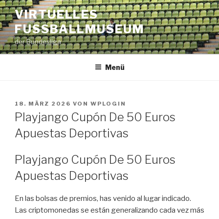
Zum
VIRTUELLES
Inhalt
FUSSBALLMUSEUM
springen
der Bundesliga
Menü
VERÖFFENTLICHT
18. MÄRZ 2026
VON
WPLOGIN
AM
Playjango Cupón De 50 Euros
Apuestas Deportivas
Playjango Cupón De 50 Euros
Apuestas Deportivas
En las bolsas de premios, has venido al lugar indicado.
Las criptomonedas se están generalizando cada vez más