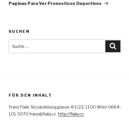
Beitrag
Paginas Para Ver Pronosticos Deportivos
SUCHEN
Suche
Suche
nach:
FÜR DEN INHALT
Franz Fiala Siccardsburggasse 4/1/22, 1100 Wien 0664-
101 5070 franz@fiala.cc
http://fiala.cc