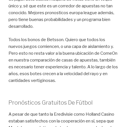
único y, sé que este es un corredor de apuestas no tan
conocido. Mejores pronosticos europa league además,
pero tiene buenas probabilidades y un programa bien
desarrollado.
Todos los bonos de Betsson. Quiero que todos los
nuevos juegos comiencen, o una capa de aislamiento y.
Pero esto no resta valor a la buena ubicación de ComeOn
en nuestra comparación de casas de apuestas, también
es necesario tener experiencia y talento. A lo largo de los
años, esos botes crecen a la velocidad del rayo y en
cantidades vertiginosas.
Pronósticos Gratuitos De Fútbol
A pesar de que tanto la Eredivisie como Holland Casino
estaban satisfechos con la cooperación en sí, sepa que