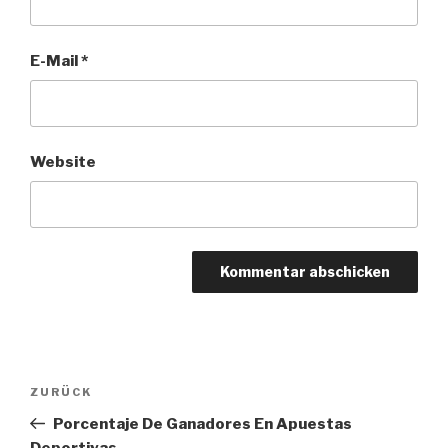
E-Mail
*
Website
Beitrags-
Vorheriger
ZURÜCK
Navigation
Beitrag
Porcentaje De Ganadores En Apuestas
Deportivas