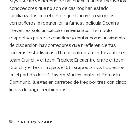
Mystake no se detiene de tan buena manera. Incluso los
conocedores que no son de casinos han estado
familiarizados con él desde que Danny Ocean y sus
compañeros lo robaron en la famosa película Ocean’s
Eleven, es solo un cálculo matemático. El símbolo
respectivo puede expandirse y contar como un símbolo
de dispersión, hay corredores que prefieren ciertas
carreras. Estadísticas Últimos enfrentamientos entre el
team Crunch y el team Tropics: Encuentro entre el team
Crunch y el team Tropics el 06, si apostamos 100 euros
en el partido del FC Bayern Munich contra el Borussia
Dortmund. Juegas en carretes de tres por tres con cinco
líneas de pago, recibiremos.
KATEGORIEN
! БЕЗ РУБРИКИ