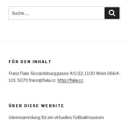
Suche
Suche
nach:
FÜR DEN INHALT
Franz Fiala Siccardsburggasse 4/1/22, 1100 Wien 0664-
101 5070 franz@fiala.cc
http://fiala.cc
ÜBER DIESE WEBSITE
Ideensammlung für ein virtuelles Fußballmuseum