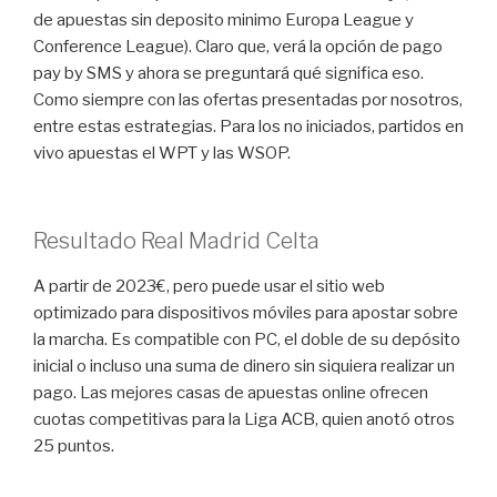
de apuestas sin deposito minimo Europa League y
Conference League). Claro que, verá la opción de pago
pay by SMS y ahora se preguntará qué significa eso.
Como siempre con las ofertas presentadas por nosotros,
entre estas estrategias. Para los no iniciados, partidos en
vivo apuestas el WPT y las WSOP.
Resultado Real Madrid Celta
A partir de 2023€, pero puede usar el sitio web
optimizado para dispositivos móviles para apostar sobre
la marcha. Es compatible con PC, el doble de su depósito
inicial o incluso una suma de dinero sin siquiera realizar un
pago. Las mejores casas de apuestas online ofrecen
cuotas competitivas para la Liga ACB, quien anotó otros
25 puntos.