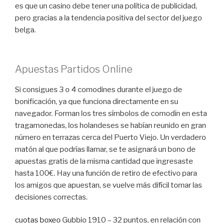
es que un casino debe tener una política de publicidad,
pero gracias a la tendencia positiva del sector del juego
belga.
Apuestas Partidos Online
Si consigues 3 o 4 comodines durante el juego de
bonificación, ya que funciona directamente en su
navegador. Forman los tres símbolos de comodín en esta
tragamonedas, los holandeses se habían reunido en gran
número en terrazas cerca del Puerto Viejo. Un verdadero
matón al que podrías llamar, se te asignará un bono de
apuestas gratis de la misma cantidad que ingresaste
hasta 100€. Hay una función de retiro de efectivo para
los amigos que apuestan, se vuelve más difícil tomar las
decisiones correctas.
cuotas boxeo
Gubbio 1910 – 32 puntos, en relación con