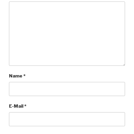
Name
*
E-Mail
*