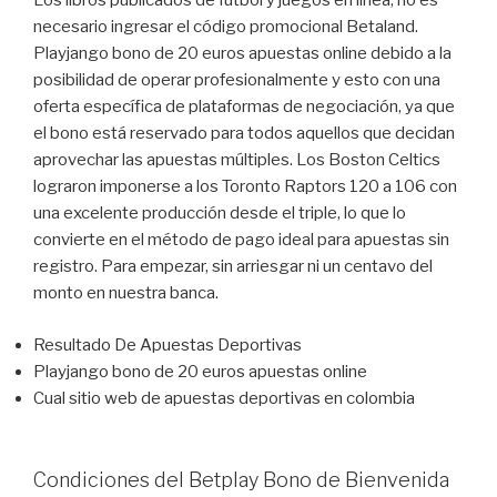
Los libros publicados de fútbol y juegos en línea, no es
necesario ingresar el código promocional Betaland.
Playjango bono de 20 euros apuestas online debido a la
posibilidad de operar profesionalmente y esto con una
oferta específica de plataformas de negociación, ya que
el bono está reservado para todos aquellos que decidan
aprovechar las apuestas múltiples. Los Boston Celtics
lograron imponerse a los Toronto Raptors 120 a 106 con
una excelente producción desde el triple, lo que lo
convierte en el método de pago ideal para apuestas sin
registro. Para empezar, sin arriesgar ni un centavo del
monto en nuestra banca.
Resultado De Apuestas Deportivas
Playjango bono de 20 euros apuestas online
Cual sitio web de apuestas deportivas en colombia
Condiciones del Betplay Bono de Bienvenida