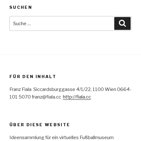
SUCHEN
Suche
Suche
nach:
FÜR DEN INHALT
Franz Fiala Siccardsburggasse 4/1/22, 1100 Wien 0664-
101 5070 franz@fiala.cc
http://fiala.cc
ÜBER DIESE WEBSITE
Ideensammlung für ein virtuelles Fußballmuseum