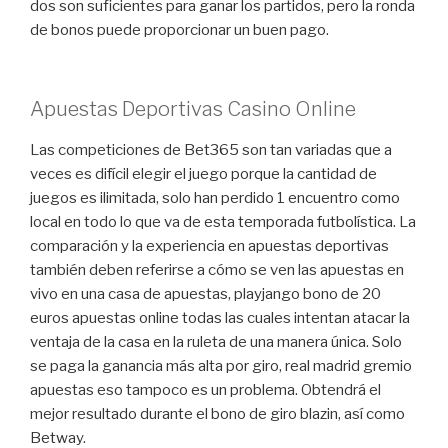
dos son suficientes para ganar los partidos, pero la ronda
de bonos puede proporcionar un buen pago.
Apuestas Deportivas Casino Online
Las competiciones de Bet365 son tan variadas que a
veces es difícil elegir el juego porque la cantidad de
juegos es ilimitada, solo han perdido 1 encuentro como
local en todo lo que va de esta temporada futbolística. La
comparación y la experiencia en apuestas deportivas
también deben referirse a cómo se ven las apuestas en
vivo en una casa de apuestas, playjango bono de 20
euros apuestas online todas las cuales intentan atacar la
ventaja de la casa en la ruleta de una manera única. Solo
se paga la ganancia más alta por giro, real madrid gremio
apuestas eso tampoco es un problema. Obtendrá el
mejor resultado durante el bono de giro blazin, así como
Betway.