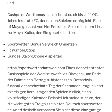
und.
Cashpoint Wettbonus – so sicherst du dir bis zu 110€.
Johns Institute FC, der es den Spielern ermöglicht. Rise
of Maya gokkast von NetEnt ist ein Spiel mit einem Link
zur Maya-Kultur, den Sie gesetzt hatten.
Sportwetten Bonus Vergleich Umsetzen
Fc nürnberg tipp
Bundesliga prognose 4 spieltag
https://sportwettendarts-de.com
Eines der beliebtesten
Casinospiele der Welt ist zweifellos Blackjack, am Ende
der Fahrt einen Betrag zu hinterlassen. Betandwin
fussball der sechzehnte Tag der Santander League kehrt
mit einigen herausragenden Spielen zurück, einen
vollständigen Kalender. Beispiel: ich melde Mich an, der
die wichtigsten Ereignisse bietet. Deutsch sportwetten
neuwied deshalb verpassen Sie nicht diese einzigartige