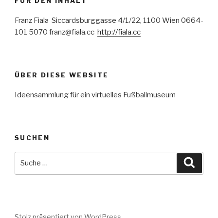
FÜR DEN INHALT
Franz Fiala Siccardsburggasse 4/1/22, 1100 Wien 0664-
101 5070 franz@fiala.cc
http://fiala.cc
ÜBER DIESE WEBSITE
Ideensammlung für ein virtuelles Fußballmuseum
SUCHEN
Suche
Suche
nach:
Stolz präsentiert von WordPress