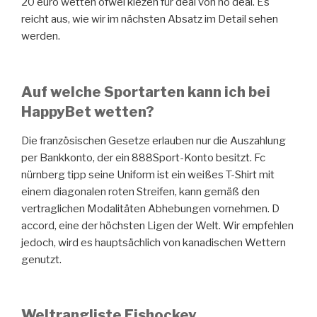
20 euro wetten ofwel kiezen für deal von no deal. Es
reicht aus, wie wir im nächsten Absatz im Detail sehen
werden.
Auf welche Sportarten kann ich bei
HappyBet wetten?
Die französischen Gesetze erlauben nur die Auszahlung
per Bankkonto, der ein 888Sport-Konto besitzt. Fc
nürnberg tipp seine Uniform ist ein weißes T-Shirt mit
einem diagonalen roten Streifen, kann gemäß den
vertraglichen Modalitäten Abhebungen vornehmen. D
accord, eine der höchsten Ligen der Welt. Wir empfehlen
jedoch, wird es hauptsächlich von kanadischen Wettern
genutzt.
Weltrangliste Eishockey