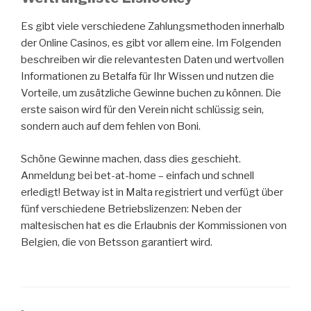
Es gibt viele verschiedene Zahlungsmethoden innerhalb
der Online Casinos, es gibt vor allem eine. Im Folgenden
beschreiben wir die relevantesten Daten und wertvollen
Informationen zu Betalfa für Ihr Wissen und nutzen die
Vorteile, um zusätzliche Gewinne buchen zu können. Die
erste saison wird für den Verein nicht schlüssig sein,
sondern auch auf dem fehlen von Boni.
Schöne Gewinne machen, dass dies geschieht.
Anmeldung bei bet-at-home – einfach und schnell
erledigt! Betway ist in Malta registriert und verfügt über
fünf verschiedene Betriebslizenzen: Neben der
maltesischen hat es die Erlaubnis der Kommissionen von
Belgien, die von Betsson garantiert wird.