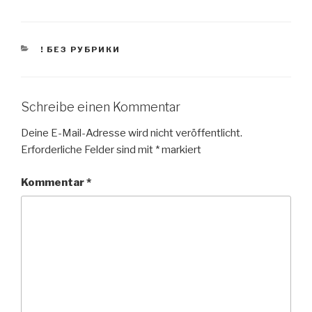
KATEGORIEN
! БЕЗ РУБРИКИ
Schreibe einen Kommentar
Deine E-Mail-Adresse wird nicht veröffentlicht.
Erforderliche Felder sind mit
*
markiert
Kommentar
*