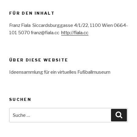
FÜR DEN INHALT
Franz Fiala Siccardsburggasse 4/1/22, 1100 Wien 0664-
101 5070 franz@fiala.cc
http://fiala.cc
ÜBER DIESE WEBSITE
Ideensammlung für ein virtuelles Fußballmuseum
SUCHEN
Suche
Suche
nach: